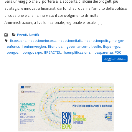
Sarà un viaggio che vi porterà alla scoperta di alcuni dei progetti più
strategici e innovativi finanziati dai fondi europei nell’ambito della politica
di coesione e che hanno visto il coinvolgimento di molte
Amministrazioni, a livello nazionale, regionale e locale, […]
Eventi
,
Novità
#coesione
,
#coesioneincorso
,
#coesioneitalia
,
#cohesionpolicy
,
#e-gov
,
#eufunds
,
#euinmyregion
,
#fondiue
,
#governancemultivello
,
#open-gov
,
#pongov
,
#pongovexpo
,
#REACTEU
,
#semplificazione
,
#trasparenza
,
POC
Leggi ancora...