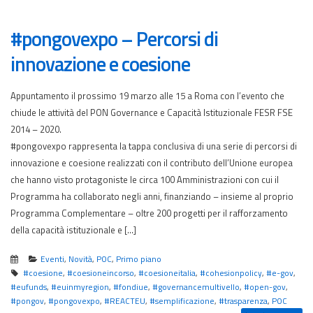
#pongovexpo – Percorsi di
innovazione e coesione
Appuntamento il prossimo 19 marzo alle 15 a Roma con l’evento che
chiude le attività del PON Governance e Capacità Istituzionale FESR FSE
2014 – 2020.
#pongovexpo rappresenta la tappa conclusiva di una serie di percorsi di
innovazione e coesione realizzati con il contributo dell’Unione europea
che hanno visto protagoniste le circa 100 Amministrazioni con cui il
Programma ha collaborato negli anni, finanziando – insieme al proprio
Programma Complementare – oltre 200 progetti per il rafforzamento
della capacità istituzionale e […]
Eventi
,
Novità
,
POC
,
Primo piano
#coesione
,
#coesioneincorso
,
#coesioneitalia
,
#cohesionpolicy
,
#e-gov
,
#eufunds
,
#euinmyregion
,
#fondiue
,
#governancemultivello
,
#open-gov
,
#pongov
,
#pongovexpo
,
#REACTEU
,
#semplificazione
,
#trasparenza
,
POC