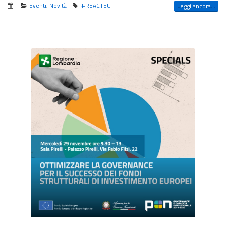
Eventi
,
Novità
#REACTEU
Leggi ancora...