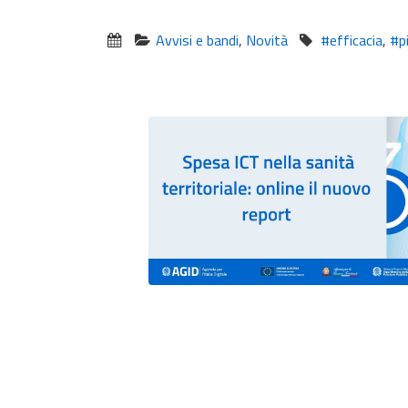
Avvisi e bandi
,
Novità
#efficacia
,
#p