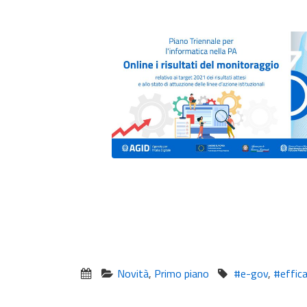
Novità
,
Primo piano
#e-gov
,
#effica