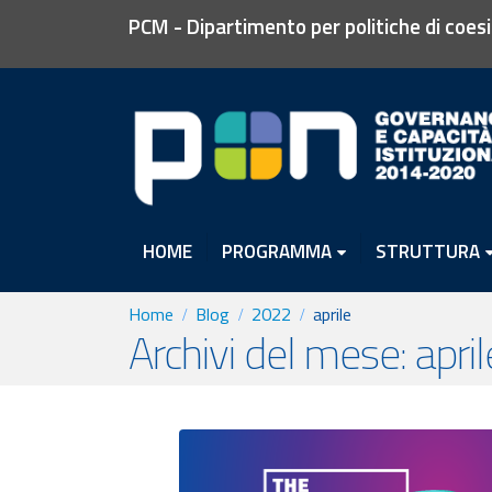
PCM - Dipartimento per politiche di coes
HOME
PROGRAMMA
STRUTTURA
Home
Blog
2022
aprile
Archivi del mese: apri