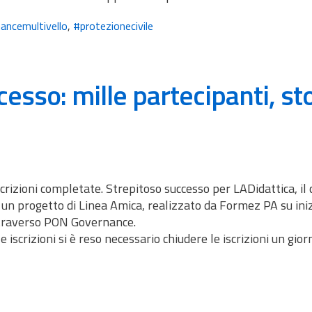
ancemultivello
,
#protezionecivile
esso: mille partecipanti, sto
iscrizioni completate. Strepitoso successo per LADidattica, il
i un progetto di Linea Amica, realizzato da Formez PA su ini
attraverso PON Governance.
iscrizioni si è reso necessario chiudere le iscrizioni un gior