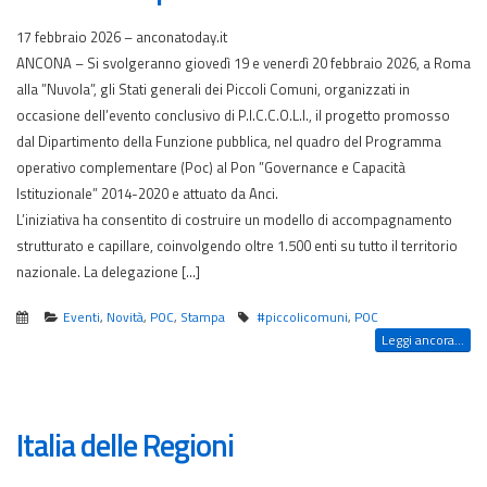
17 febbraio 2026 – anconatoday.it
ANCONA – Si svolgeranno giovedì 19 e venerdì 20 febbraio 2026, a Roma
alla ”Nuvola”, gli Stati generali dei Piccoli Comuni, organizzati in
occasione dell’evento conclusivo di P.I.C.C.O.L.I., il progetto promosso
dal Dipartimento della Funzione pubblica, nel quadro del Programma
operativo complementare (Poc) al Pon ”Governance e Capacità
Istituzionale” 2014-2020 e attuato da Anci.
L’iniziativa ha consentito di costruire un modello di accompagnamento
strutturato e capillare, coinvolgendo oltre 1.500 enti su tutto il territorio
nazionale. La delegazione […]
Eventi
,
Novità
,
POC
,
Stampa
#piccolicomuni
,
POC
Leggi ancora...
Italia delle Regioni