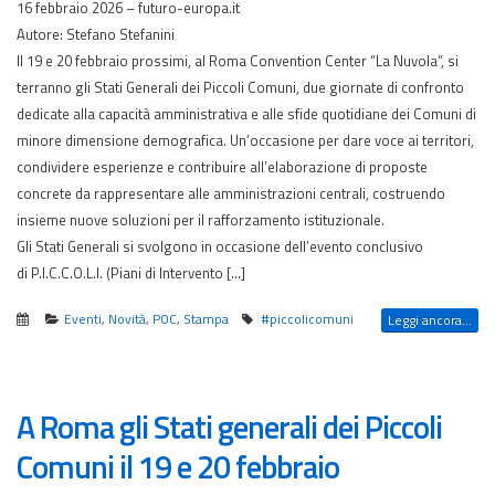
16 febbraio 2026 – futuro-europa.it
Autore: Stefano Stefanini
Il 19 e 20 febbraio prossimi, al Roma Convention Center “La Nuvola”, si
terranno gli Stati Generali dei Piccoli Comuni, due giornate di confronto
dedicate alla capacità amministrativa e alle sfide quotidiane dei Comuni di
minore dimensione demografica. Un’occasione per dare voce ai territori,
condividere esperienze e contribuire all’elaborazione di proposte
concrete da rappresentare alle amministrazioni centrali, costruendo
insieme nuove soluzioni per il rafforzamento istituzionale.
Gli Stati Generali si svolgono in occasione dell’evento conclusivo
di P.I.C.C.O.L.I. (Piani di Intervento […]
Eventi
,
Novità
,
POC
,
Stampa
#piccolicomuni
Leggi ancora...
A Roma gli Stati generali dei Piccoli
Comuni il 19 e 20 febbraio