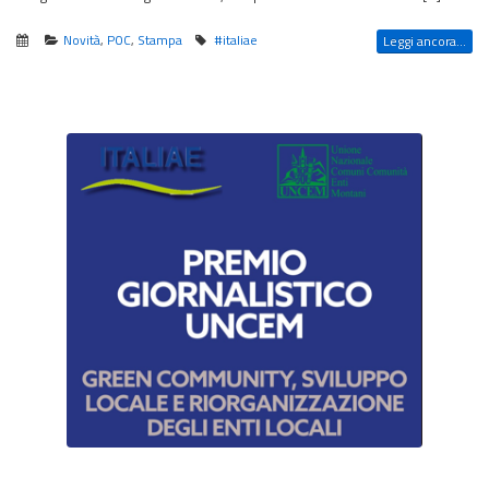
Novità
,
POC
,
Stampa
#italiae
Leggi ancora...