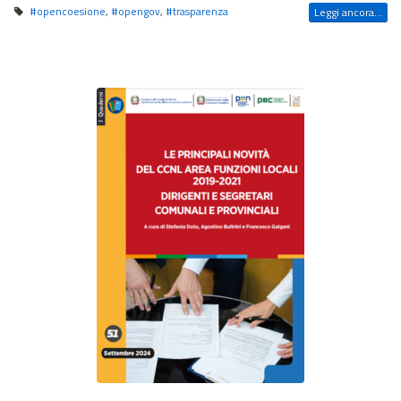
#opencoesione
,
#opengov
,
#trasparenza
Leggi ancora...