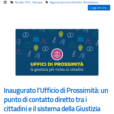
Novità
,
POC
,
Stampa
#governancemultivello
,
#mediaree
Leggi ancora...
Inaugurato l’Ufficio di Prossimità: un
punto di contatto diretto tra i
cittadini e il sistema della Giustizia