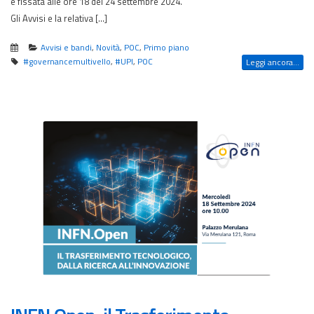
è fissata alle ore 18 del 24 settembre 2024.
Gli Avvisi e la relativa […]
Avvisi e bandi
,
Novità
,
POC
,
Primo piano
#governancemultivello
,
#UPI
,
POC
Leggi ancora...