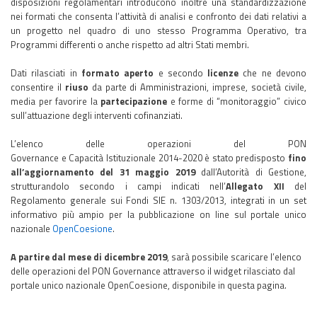
disposizioni regolamentari introducono inoltre una standardizzazione
nei formati che consenta l’attività di analisi e confronto dei dati relativi a
un progetto nel quadro di uno stesso Programma Operativo, tra
Programmi differenti o anche rispetto ad altri Stati membri.
Dati rilasciati in
formato aperto
e secondo
licenze
che ne devono
consentire il
riuso
da parte di Amministrazioni, imprese, società civile,
media per favorire la
partecipazione
e forme di “monitoraggio” civico
sull’attuazione degli interventi cofinanziati.
L’elenco delle operazioni del PON
Governance e Capacità Istituzionale 2014-2020 è stato predisposto
fino
all’aggiornamento del 31 maggio 2019
dall’Autorità di Gestione,
strutturandolo secondo i campi indicati nell’
Allegato XII
del
Regolamento generale sui Fondi SIE n. 1303/2013, integrati in un set
informativo più ampio per la pubblicazione on line sul portale unico
nazionale
OpenCoesione
.
A partire dal mese di dicembre 2019
, sarà possibile scaricare l’elenco
delle operazioni del PON Governance attraverso il widget rilasciato dal
portale unico nazionale OpenCoesione, disponibile in questa pagina.