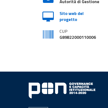
Autorità di Gestione
Sito web del
progetto
CUP
G89B22000110006