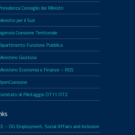
Presidenza Consiglio dei Ministri
Ministro per il Sud
Agenzia Coesione Territoriale
Dipartimento Funzione Pubblica
Ministero Giustizia
Ministero Economia e Finanze – RGS
OpenCoesione
Comitato di Pilotaggio OT11 OT2
nks
CE – DG Employment, Social Affairs and Inclusion