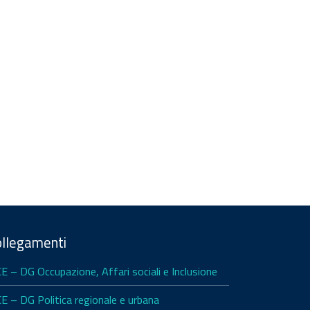
ollegamenti
CE – DG Occupazione, Affari sociali e Inclusione
CE – DG Politica regionale e urbana