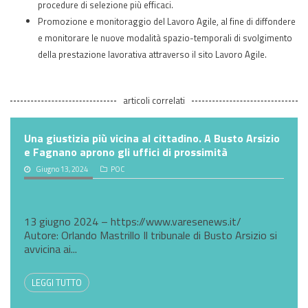
procedure di selezione più efficaci.
Promozione e monitoraggio del Lavoro Agile, al fine di diffondere
e monitorare le nuove modalità spazio-temporali di svolgimento
della prestazione lavorativa attraverso il sito Lavoro Agile.
articoli correlati
Una giustizia più vicina al cittadino. A Busto Arsizio
e Fagnano aprono gli uffici di prossimità
Giugno 13, 2024
POC
13 giugno 2024 – https://www.varesenews.it/
Autore: Orlando Mastrillo Il tribunale di Busto Arsizio si
avvicina ai...
LEGGI TUTTO