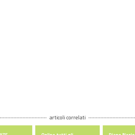
articoli correlati
ENZE
Online tutti gli
Piano Nazio