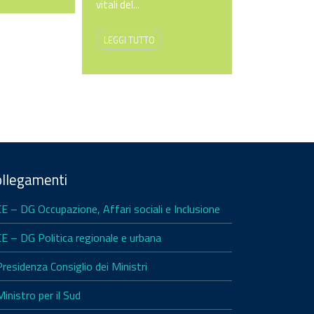
n+3 fissato...
vitali del...
LEGGI TUTTO
LEGGI TUTTO
ollegamenti
CE – DG Occupazione, Affari sociali e Inclusione
CE – DG Politica regionale e urbana
Presidenza Consiglio dei Ministri
Ministro per il Sud