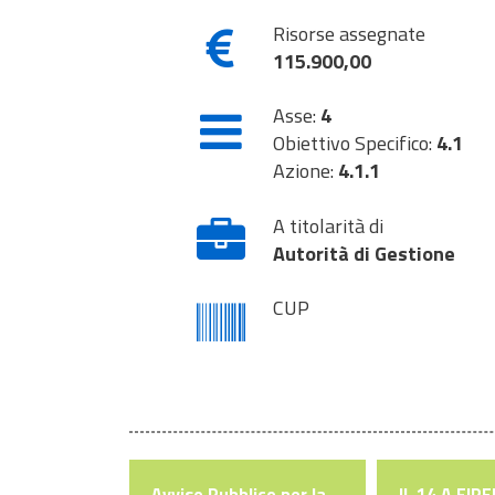
Risorse assegnate
115.900,00
Asse:
4
Obiettivo Specifico:
4.1
Azione:
4.1.1
A titolarità di
Autorità di Gestione
CUP
ppuntamenti
Avviso Pubblico per la
IL 14 A FIR