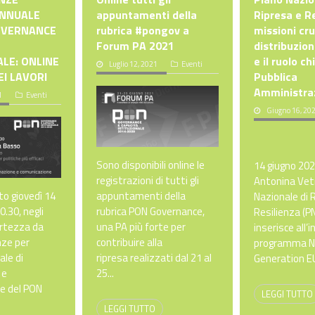
ANNUALE
appuntamenti della
Ripresa e Re
OVERNANCE
rubrica #pongov a
missioni cruc
Forum PA 2021
distribuzion
ALE: ONLINE
e il ruolo ch
Luglio 12, 2021
Eventi
EI LAVORI
Pubblica
Amministra
1
Eventi
Giugno 16, 20
Sono disponibili online le
14 giugno 20
registrazioni di tutti gli
Antonina Vetr
 giovedì 14
appuntamenti della
Nazionale di 
0.30, negli
rubrica PON Governance,
Resilienza (P
ortezza da
una PA più forte per
inserisce all’
nze per
contribuire alla
programma N
ale di
ripresa realizzati dal 21 al
Generation EU
 e
25...
e del PON
LEGGI TUTTO
LEGGI TUTTO