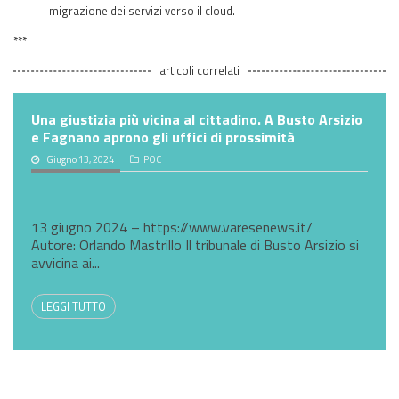
migrazione dei servizi verso il cloud.
***
articoli correlati
Una giustizia più vicina al cittadino. A Busto Arsizio
e Fagnano aprono gli uffici di prossimità
Giugno 13, 2024
POC
13 giugno 2024 – https://www.varesenews.it/
Autore: Orlando Mastrillo Il tribunale di Busto Arsizio si
avvicina ai...
LEGGI TUTTO