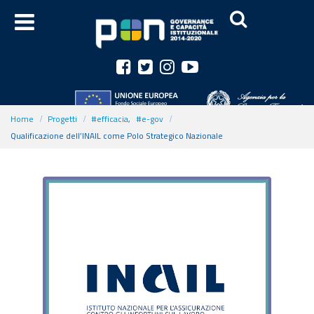
Home
Progetti
#efficacia
,
#e-gov
Qualificazione dell’INAIL come Polo Strategico Nazionale