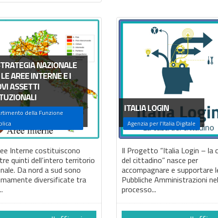
STRATEGIA NAZIONALE
 LE AREE INTERNE E I
VI ASSETTI
ITUZIONALI
ITALIA LOGIN
rtimento della Funzione
lica
Agenzia per l'Italia Digitale
ee Interne costituiscono
Il Progetto “Italia Login – la 
 tre quinti dell’intero territorio
del cittadino” nasce per
nale. Da nord a sud sono
accompagnare e supportare l
emamente diversificate tra
Pubbliche Amministrazioni ne
..
processo...