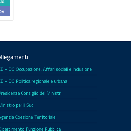
cia
ov
ollegamenti
CE – DG Occupazione, Affari sociali e Inclusione
CE – DG Politica regionale e urbana
Presidenza Consiglio dei Ministri
Ministro per il Sud
Agenzia Coesione Territoriale
Dipartimento Funzione Pubblica