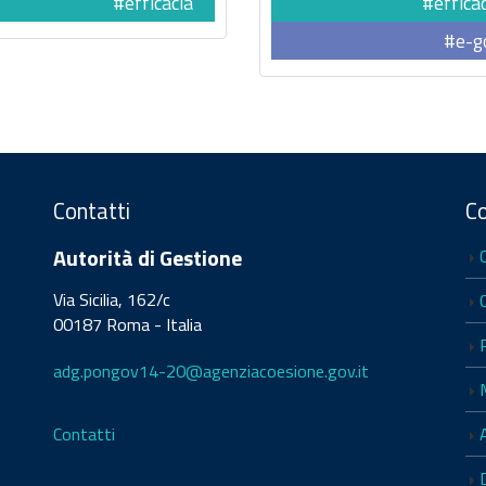
#efficacia
#effica
#e-g
Contatti
C
Autorità di Gestione
Via Sicilia, 162/c
00187 Roma - Italia
adg.pongov14-20@agenziacoesione.gov.it
Contatti