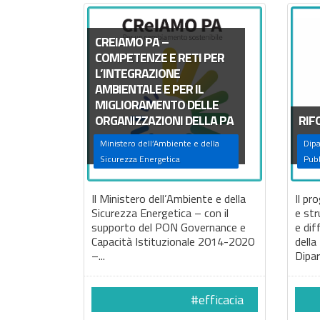
CREIAMO PA –
COMPETENZE E RETI PER
L’INTEGRAZIONE
AMBIENTALE E PER IL
MIGLIORAMENTO DELLE
ORGANIZZAZIONI DELLA PA
RIF
Ministero dell’Ambiente e della
Dipa
Sicurezza Energetica
Pubb
Il Ministero dell’Ambiente e della
Il p
Sicurezza Energetica – con il
e str
supporto del PON Governance e
e dif
Capacità Istituzionale 2014-2020
della
–...
Dipar
#efficacia