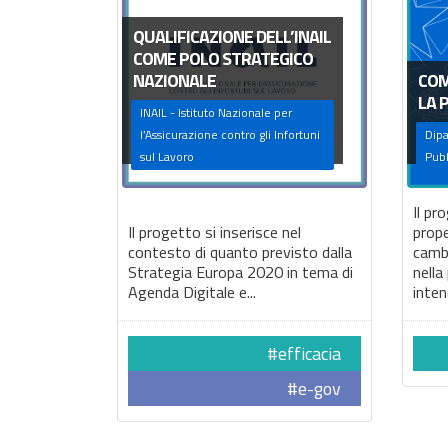
QUALIFICAZIONE DELL’INAIL
COME POLO STRATEGICO
NAZIONALE
COM
LA 
INAIL - Istituto Nazionale per
l’Assicurazione contro gli Infortuni
Dipa
sul Lavoro
Pubb
Il pr
Il progetto si inserisce nel
prop
contesto di quanto previsto dalla
camb
Strategia Europa 2020 in tema di
nella
Agenda Digitale e...
inten
#efficacia
#e-gov