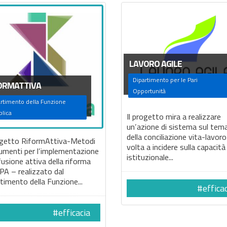
LAVORO AGILE
Dipartimento per le Pari
ORMATTIVA
Opportunità
rtimento della Funzione
lica
Il progetto mira a realizzare
un’azione di sistema sul tem
della conciliazione vita-lavoro
rogetto RiformAttiva-Metodi
volta a incidere sulla capacità
umenti per l’implementazione
istituzionale...
fusione attiva della riforma
 PA – realizzato dal
timento della Funzione...
#effica
#efficacia