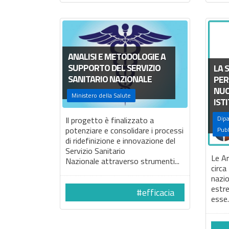
ANALISI E METODOLOGIE A
SUPPORTO DEL SERVIZIO
LA 
SANITARIO NAZIONALE
PER
NUO
Ministero della Salute
IST
Dipa
Il progetto è finalizzato a
potenziare e consolidare i processi
Pubb
di ridefinizione e innovazione del
Servizio Sanitario
Le Ar
Nazionale attraverso strumenti...
circa
nazio
estr
#efficacia
esse.