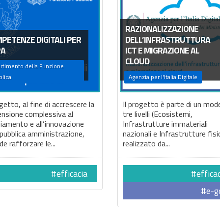
RAZIONALIZZAZIONE
PETENZE DIGITALI PER
DELL’INFRASTRUTTURA
PA
ICT E MIGRAZIONE AL
CLOUD
rtimento della Funzione
lica
Agenzia per l'Italia Digitale
ogetto, al fine di accrescere la
Il progetto è parte di un mode
ensione complessiva al
tre livelli (Ecosistemi,
iamento e all’innovazione
Infrastrutture immateriali
 pubblica amministrazione,
nazionali e Infrastrutture fisi
de rafforzare le...
realizzato da...
#efficacia
#effica
#e-g