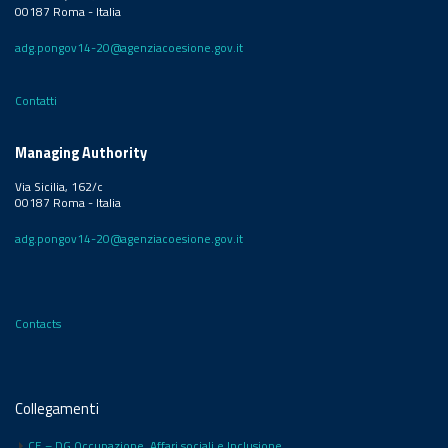
00187 Roma - Italia
adg.pongov14-20@agenziacoesione.gov.it
Contatti
Managing Authority
Via Sicilia, 162/c
00187 Roma - Italia
adg.pongov14-20@agenziacoesione.gov.it
Contacts
Collegamenti
CE – DG Occupazione, Affari sociali e Inclusione