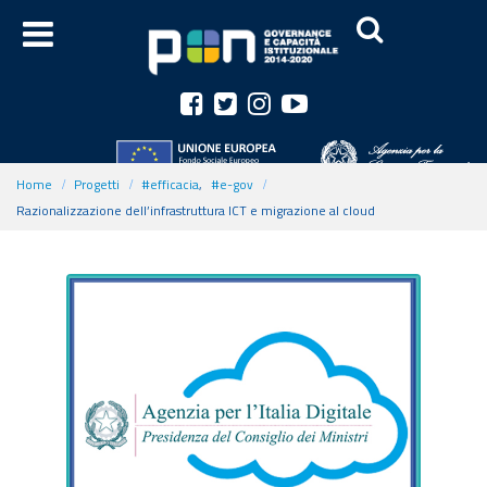
Home
Progetti
#efficacia
,
#e-gov
Razionalizzazione dell’infrastruttura ICT e migrazione al cloud