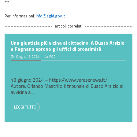
***
Per informazioni:
info@agid.gov.it
articoli correlati
Una giustizia più vicina al cittadino. A Busto Arsizio
e Fagnano aprono gli uffici di prossimità
Giugno 13, 2024
POC
13 giugno 2024 – https://www.varesenews.it/
Autore: Orlando Mastrillo Il tribunale di Busto Arsizio si
avvicina ai...
LEGGI TUTTO