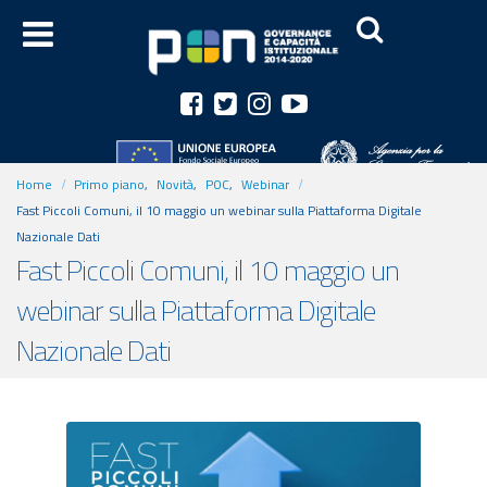
Home
Primo piano
,
Novità
,
POC
,
Webinar
Fast Piccoli Comuni, il 10 maggio un webinar sulla Piattaforma Digitale
Nazionale Dati
Fast Piccoli Comuni, il 10 maggio un
webinar sulla Piattaforma Digitale
Nazionale Dati