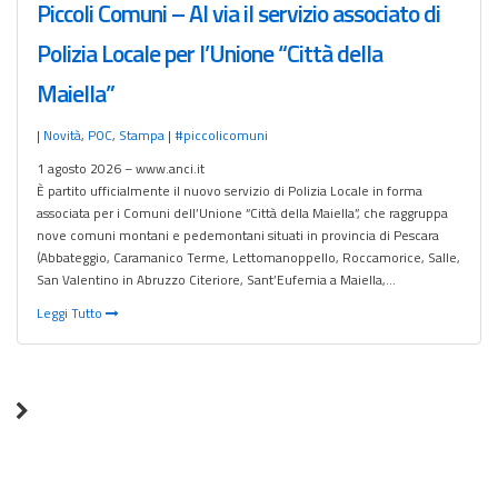
Piccoli Comuni – Al via il servizio associato di
Polizia Locale per l’Unione “Città della
Maiella”
|
Novità
,
POC
,
Stampa
|
#piccolicomuni
1 agosto 2026 – www.anci.it
È partito ufficialmente il nuovo servizio di Polizia Locale in forma
associata per i Comuni dell’Unione “Città della Maiella”, che raggruppa
nove comuni montani e pedemontani situati in provincia di Pescara
(Abbateggio, Caramanico Terme, Lettomanoppello, Roccamorice, Salle,
San Valentino in Abruzzo Citeriore, Sant’Eufemia a Maiella,…
Leggi Tutto