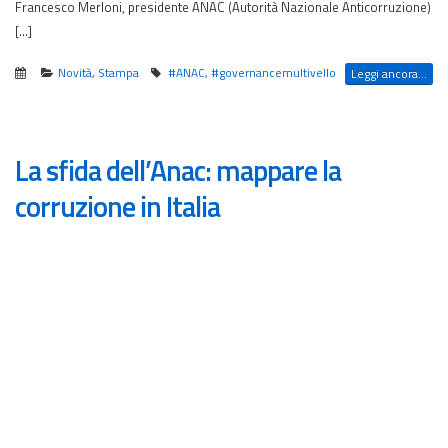
Francesco Merloni, presidente ANAC (Autorità Nazionale Anticorruzione)
[…]
Novità
,
Stampa
#ANAC
,
#governancemultivello
Leggi ancora...
La sfida dell’Anac: mappare la
corruzione in Italia
14 febbraio 2020 – lavialibera
Andrea Giambartolomei
Misurare la corruzione in Italia mappando il rischio territorio per
territorio, ente per ente. È l’ambizioso progetto lanciato dall’Autorità
nazionale anticorruzione (Anac) all’inizio di febbraio. Lo scopo è tentare
di scoprire, sistematicamente e con metodo, dove si annida (o rischia di
annidarsi) la corruzione e quanto sono efficaci le misure di prevenzione
attuate dalle amministrazioni pubbliche con i piani anticorruzione.
Insomma, l’idea è affrontare il tema in modo “scientifico” perché, dicono