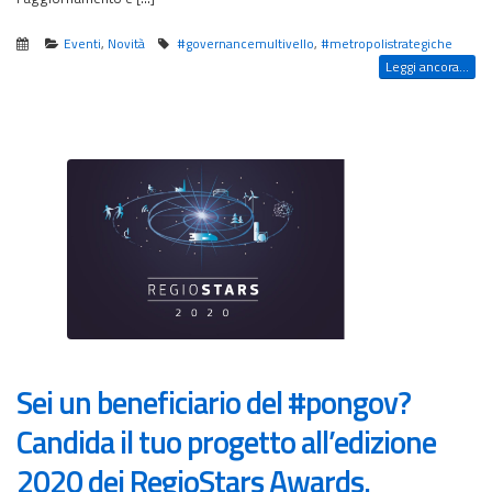
Eventi
,
Novità
#governancemultivello
,
#metropolistrategiche
Leggi ancora...
Sei un beneficiario del #pongov?
Candida il tuo progetto all’edizione
2020 dei RegioStars Awards.