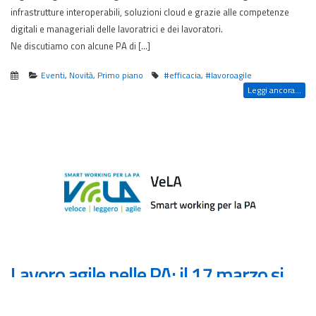
infrastrutture interoperabili, soluzioni cloud e grazie alle competenze
digitali e manageriali delle lavoratrici e dei lavoratori.
Ne discutiamo con alcune PA di […]
Eventi
,
Novità
,
Primo piano
#efficacia
,
#lavoroagile
Leggi ancora...
Lavoro agile nelle PA: il 17 marzo si
ripete il webinar di Funzione Pubblica