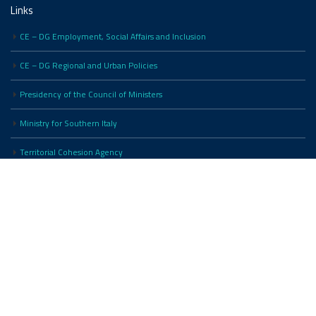
Links
CE – DG Employment, Social Affairs and Inclusion
CE – DG Regional and Urban Policies
Presidency of the Council of Ministers
Ministry for Southern Italy
Territorial Cohesion Agency
Public Administration Department
Ministry of Justice
Ministry of the Economy and Finance – RGS
OpenCoesione
OT11 OT2 Steering Committee