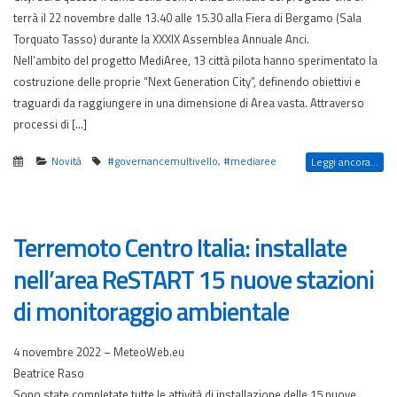
terrà il 22 novembre dalle 13.40 alle 15.30 alla Fiera di Bergamo (Sala
Torquato Tasso) durante la XXXIX Assemblea Annuale Anci.
Nell’ambito del progetto MediAree, 13 città pilota hanno sperimentato la
costruzione delle proprie “Next Generation City”, definendo obiettivi e
traguardi da raggiungere in una dimensione di Area vasta. Attraverso
processi di […]
Novità
#governancemultivello
,
#mediaree
Leggi ancora...
Terremoto Centro Italia: installate
nell’area ReSTART 15 nuove stazioni
di monitoraggio ambientale
4 novembre 2022 – MeteoWeb.eu
Beatrice Raso
Sono state completate tutte le attività di installazione delle 15 nuove