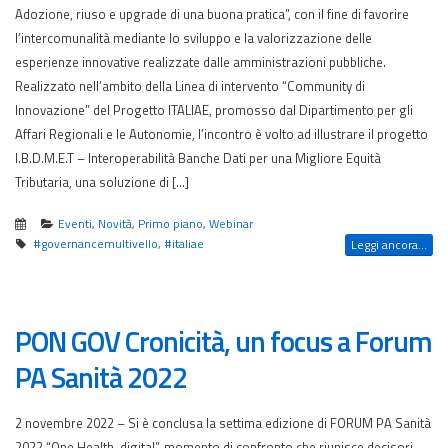
Adozione, riuso e upgrade di una buona pratica”, con il fine di favorire
l’intercomunalità mediante lo sviluppo e la valorizzazione delle
esperienze innovative realizzate dalle amministrazioni pubbliche.
Realizzato nell’ambito della Linea di intervento “Community di
Innovazione” del Progetto ITALIAE, promosso dal Dipartimento per gli
Affari Regionali e le Autonomie, l’incontro è volto ad illustrare il progetto
I.B.D.M.E.T – Interoperabilità Banche Dati per una Migliore Equità
Tributaria, una soluzione di […]
Eventi
,
Novità
,
Primo piano
,
Webinar
#governancemultivello
,
#italiae
Leggi ancora...
PON GOV Cronicità, un focus a Forum
PA Sanità 2022
2 novembre 2022 – Si è conclusa la settima edizione di FORUM PA Sanità
2022 “One Health, digital”, momento di confronto che riunisce decisori,