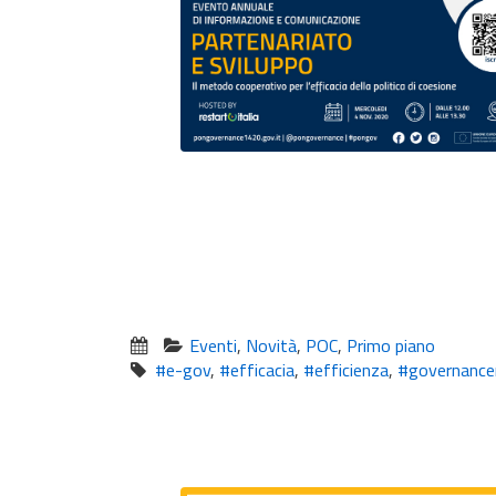
Eventi
,
Novità
,
POC
,
Primo piano
#e-gov
,
#efficacia
,
#efficienza
,
#governancem