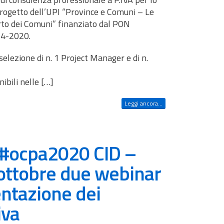
progetto dell’UPI “Province e Comuni – Le
orto dei Comuni” finanziato dal PON
14-2020.
 selezione di n. 1 Project Manager e di n.
nibili nelle […]
Leggi ancora...
 #ocpa2020 CID –
 ottobre due webinar
entazione dei
iva