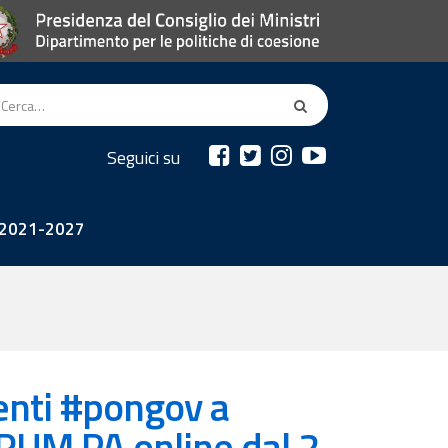
Seguici su
2021-2027
enti #pongov a
ORUM PA online dal 2