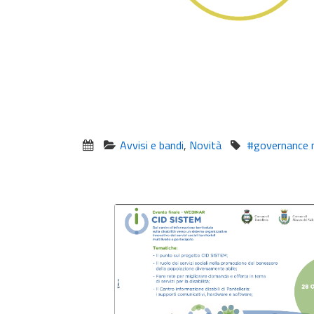
Avvisi e bandi
,
Novità
#governance mu