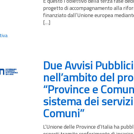
È questo l’obiettivo della terza fase ded
progetto di accompagnamento alla rifor
finanziato dall’Unione europea mediant
[…]
tiva
Due Avvisi Pubblici
nell’ambito del pr
“Province e Comuni
sistema dei servizi
Comuni”
L’Unione delle Province d’Italia ha pubbl
esperti tramite conferimento di incarico