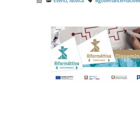
Eventi
,
Novità
#governancemultivel