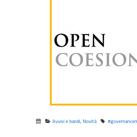
Avvisi e bandi
,
Novità
#governancemu