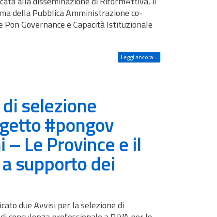
icata alla disseminazione di RiformAttiva, il
ma della Pubblica Amministrazione co-
e Pon Governance e Capacità Istituzionale
Leggi ancora...
 di selezione
ogetto #pongov
 – Le Province e il
 a supporto dei
icato due Avvisi per la selezione di
 di consulenza professionale a P.IVA per lo