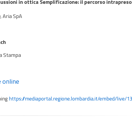
jussioni in ottica Semplificazione: il percorso intrapreso
o
, Aria SpA
nch
 la Stampa
e online
aming
https://mediaportal.regione.lombardia.it/embed/live/