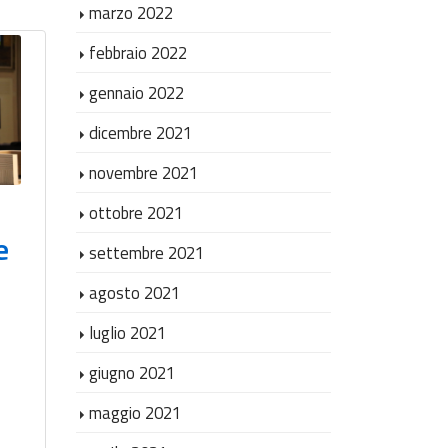
marzo 2022
febbraio 2022
gennaio 2022
La giustizia è più
dicembre 2021
vicina: inaugurato
novembre 2021
a Collemarino
ottobre 2021
l’Ufficio di
e
Giusti
settembre 2021
prossimità
con l’
agosto 2021
comunale per la
Pross
luglio 2021
volontaria
Ancon
giugno 2021
giurisdizione
volon
maggio 2021
|
Novità
,
POC
,
Stampa
|