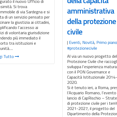
della capacità
gurato il nuovo Ufficio di
simità. Si trova
amministrativa
’immobile di via Sardegna e si
ta di un servizio pensato per
della protezione
cinare la giustizia ai cittadini,
lificando l’accesso ai
civile
izi di volontaria giurisdizione
ndendo più immediato il
|
Eventi
,
Novità
,
Primo pian
orto tra istituzioni e
#protezionecivile
unità….
Al via un nuovo progetto del
gi Tutto
Protezione Civile che raccogl
sviluppa l’esperienza matur
con il PON Governance e
Capacità Istituzionale 2014
2020.
Si è tenuto ieri, a Roma, pr
l’Acquario Romano, l’evento 
lancio di CapRischio – Strat
di protezione civile per i terri
2021-2027, il progetto del
Dipartimento della Protezi