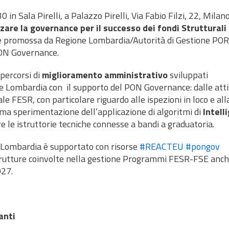
30 in Sala Pirelli, a Palazzo Pirelli, Via Fabio Filzi, 22, Milano
zare la governance per il successo dei fondi Strutturali 
va è promossa da Regione Lombardia/Autorità di Gestione PO
PON Governance.
percorsi di
miglioramento amministrativo
sviluppati
e Lombardia con il supporto del PON Governance: dalle atti
FESR, con particolare riguardo alle ispezioni in loco e all
rima sperimentazione dell’applicazione di algoritmi di
Intell
re le istruttorie tecniche connesse a bandi a graduatoria.
e Lombardia
è supportato con risorse
#REACTEU
#pongov
trutture coinvolte nella gestione Programmi FESR-FSE anch
27.
anti