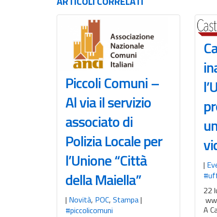
ARTICOLI
CORRELATI
Ca
in
Piccoli Comuni –
l’
Al via il servizio
pr
associato di
un
Polizia Locale per
vi
l’Unione “Città
|
Ev
della Maiella”
#uff
22 l
|
Novità
,
POC
,
Stampa
|
www
A C
#piccolicomuni