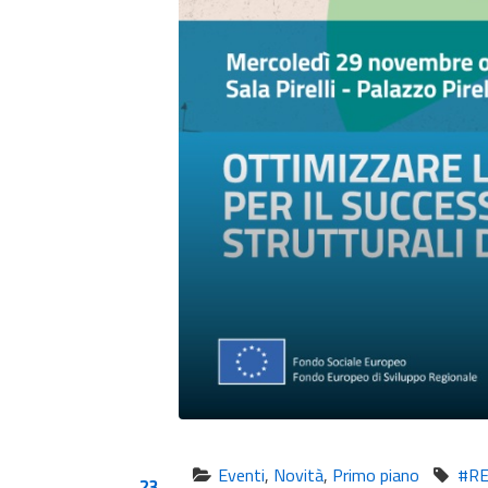
Eventi
,
Novità
,
Primo piano
#R
23