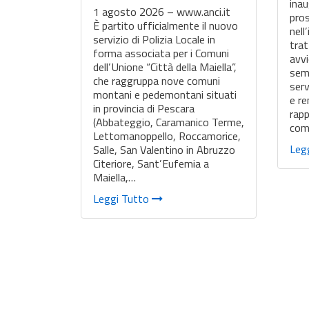
inau
1 agosto 2026 – www.anci.it
pros
È partito ufficialmente il nuovo
nell
servizio di Polizia Locale in
trat
forma associata per i Comuni
avvi
dell’Unione “Città della Maiella”,
semp
che raggruppa nove comuni
serv
montani e pedemontani situati
e re
in provincia di Pescara
rapp
(Abbateggio, Caramanico Terme,
com
Lettomanoppello, Roccamorice,
Leg
Salle, San Valentino in Abruzzo
Citeriore, Sant’Eufemia a
Maiella,…
Leggi Tutto