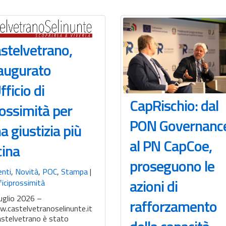
stelvetrano,
augurato
Ufficio di
CapRischio: dal
ossimità per
PON Governanc
a giustizia più
al PN CapCoe,
cina
proseguono le
enti
,
Novità
,
POC
,
Stampa
|
azioni di
iciprossimità
uglio 2026 –
rafforzamento
.castelvetranoselinunte.it
astelvetrano è stato