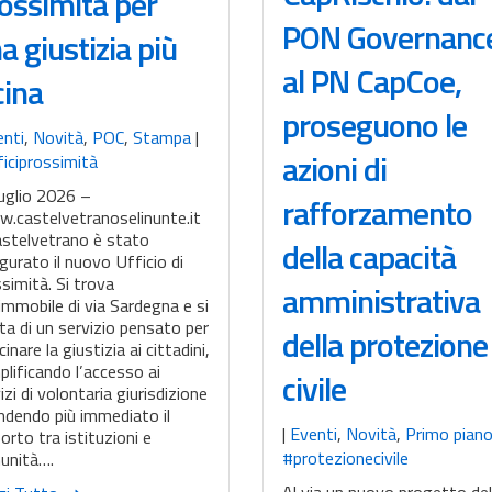
ossimità per
PON Governanc
a giustizia più
al PN CapCoe,
cina
proseguono le
enti
,
Novità
,
POC
,
Stampa
|
azioni di
iciprossimità
uglio 2026 –
rafforzamento
.castelvetranoselinunte.it
astelvetrano è stato
della capacità
gurato il nuovo Ufficio di
simità. Si trova
amministrativa
’immobile di via Sardegna e si
ta di un servizio pensato per
della protezione
cinare la giustizia ai cittadini,
lificando l’accesso ai
civile
izi di volontaria giurisdizione
ndendo più immediato il
|
Eventi
,
Novità
,
Primo pian
orto tra istituzioni e
#protezionecivile
unità….
Al via un nuovo progetto del