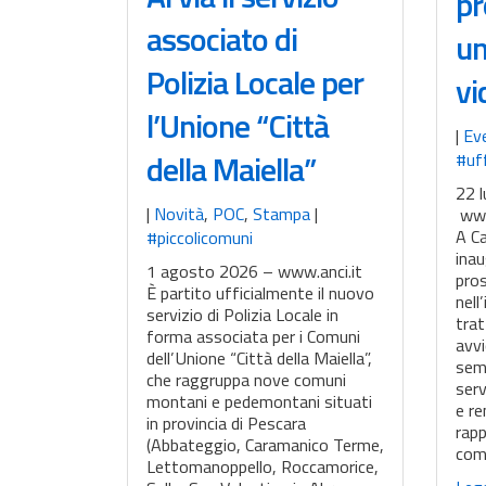
pr
associato di
un
Polizia Locale per
vi
l’Unione “Città
|
Ev
della Maiella”
#uff
22 l
|
Novità
,
POC
,
Stampa
|
www
A C
#piccolicomuni
inau
1 agosto 2026 – www.anci.it
pros
È partito ufficialmente il nuovo
nell
servizio di Polizia Locale in
trat
forma associata per i Comuni
avvi
dell’Unione “Città della Maiella”,
semp
che raggruppa nove comuni
serv
montani e pedemontani situati
e re
in provincia di Pescara
rapp
(Abbateggio, Caramanico Terme,
com
Lettomanoppello, Roccamorice,