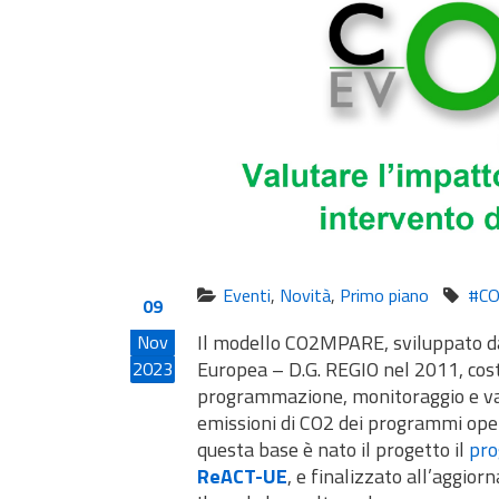
Eventi
,
Novità
,
Primo piano
#C
09
Il modello CO2MPARE, sviluppato da
Nov
Europea – D.G. REGIO nel 2011, cost
2023
programmazione, monitoraggio e val
emissioni di CO2 dei programmi opera
questa base è nato il progetto il
pro
ReACT-UE
, e finalizzato all’agg