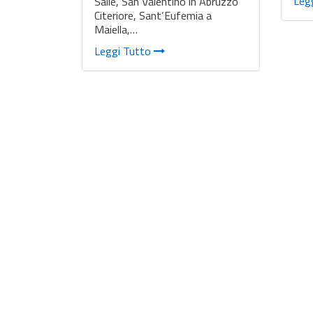
Leg
Salle, San Valentino in Abruzzo
Citeriore, Sant’Eufemia a
Maiella,…
Leggi Tutto