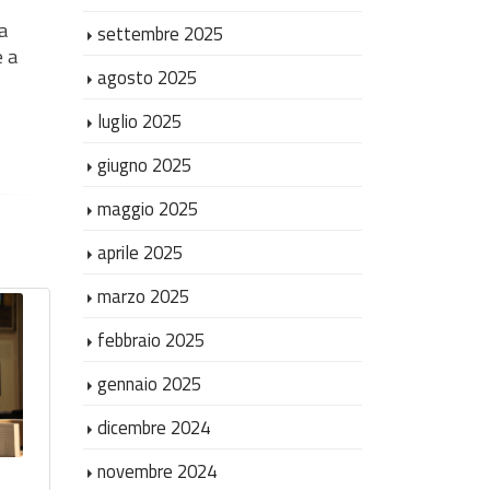
a
settembre 2025
e a
agosto 2025
luglio 2025
giugno 2025
maggio 2025
aprile 2025
marzo 2025
febbraio 2025
La giustizia è più
gennaio 2025
vicina: inaugurato
dicembre 2024
a Collemarino
novembre 2024