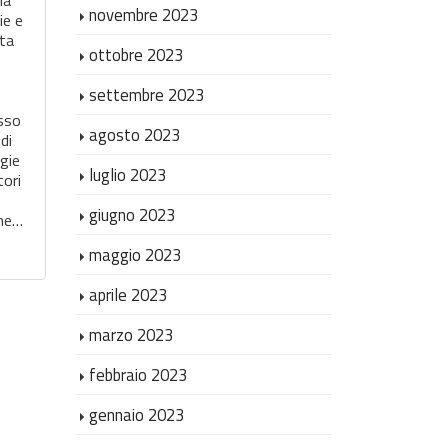
una particolare attenzione per le
novembre 2023
ie e
fasce più deboli, i disabili e gli
ata
anziani che necessitano…
ottobre 2023
Leggi Tutto
-
settembre 2023
esso
agosto 2023
di
egie
luglio 2023
tori
giugno 2023
one…
maggio 2023
aprile 2023
marzo 2023
febbraio 2023
gennaio 2023