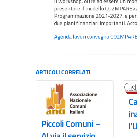
Il workshop, oltre ad essere un mome
presentare il modello CO2MPAREv2.
Programmazione 2021-2027, e per pre
due piani finanziari importanti: Ac
Agenda lavori convegno CO2MPAR
ARTICOLI
CORRELATI
Ca
in
Piccoli Comuni –
l’
Al via il servizio