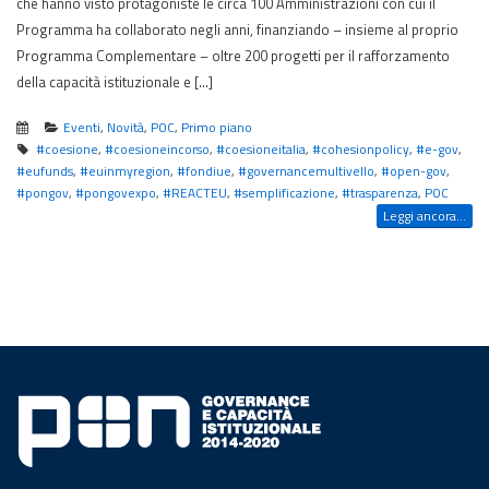
che hanno visto protagoniste le circa 100 Amministrazioni con cui il
Programma ha collaborato negli anni, finanziando – insieme al proprio
Programma Complementare – oltre 200 progetti per il rafforzamento
della capacità istituzionale e […]
Eventi
,
Novità
,
POC
,
Primo piano
#coesione
,
#coesioneincorso
,
#coesioneitalia
,
#cohesionpolicy
,
#e-gov
,
#eufunds
,
#euinmyregion
,
#fondiue
,
#governancemultivello
,
#open-gov
,
#pongov
,
#pongovexpo
,
#REACTEU
,
#semplificazione
,
#trasparenza
,
POC
Leggi ancora...