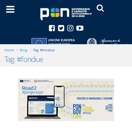
Home
Blog
Tag:
#fondiue
Tag: #fondiue