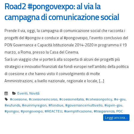
Road2 #pongovexpo: al via la
campagna di comunicazione social
Prende il via, oggi, la campagna di comunicazione social che racconta i
progetti del #pongov e conduce al #pongovexpo, l’evento conclusivo del
PON Governance e Capacità Istituzionale 2014-2020 in programma il 19
marzo, a Roma, presso la Casa del Cinema.
Sarà un viaggio che vi porterà alla scoperta di alcuni dei progetti più
strategici e innovativi finanziati dai fondi europei nell’ambito della politica
di coesione e che hanno visto il coinvolgimento di molte
Amministrazioni, a livello nazionale, regionale e locale, […]
Eventi
,
Novità
#coesione
,
#coesioneincorso
,
#coesioneitalia
,
#cohesionpolicy
,
#e-gov
,
#eufunds
,
#euinmyregion
,
#fondiue
,
#governancemultivello
,
#open-gov
,
#pongov
,
#pongovexpo
,
#REACTEU
,
#semplificazione
,
#trasparenza
,
POC
Leggi ancora...