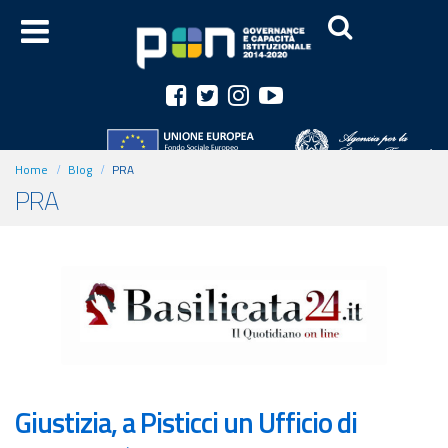
Home
Blog
PRA
PRA
Giustizia, a Pisticci un Ufficio di