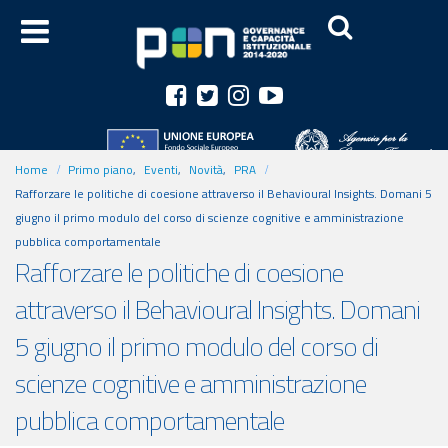
Home
Primo piano
,
Eventi
,
Novità
,
PRA
Rafforzare le politiche di coesione attraverso il Behavioural Insights. Domani 5
giugno il primo modulo del corso di scienze cognitive e amministrazione
pubblica comportamentale
Rafforzare le politiche di coesione
attraverso il Behavioural Insights. Domani
5 giugno il primo modulo del corso di
scienze cognitive e amministrazione
pubblica comportamentale