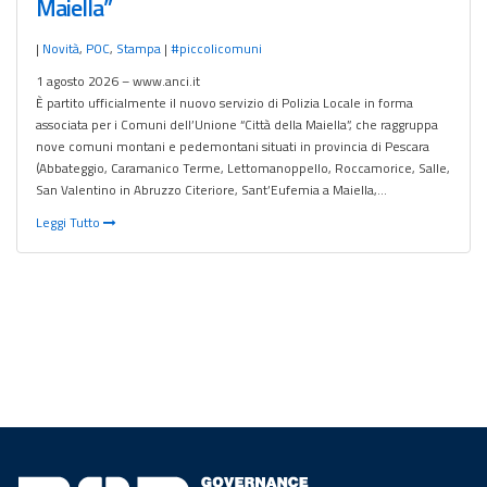
Maiella”
|
Novità
,
POC
,
Stampa
|
#piccolicomuni
1 agosto 2026 – www.anci.it
È partito ufficialmente il nuovo servizio di Polizia Locale in forma
associata per i Comuni dell’Unione “Città della Maiella”, che raggruppa
nove comuni montani e pedemontani situati in provincia di Pescara
(Abbateggio, Caramanico Terme, Lettomanoppello, Roccamorice, Salle,
San Valentino in Abruzzo Citeriore, Sant’Eufemia a Maiella,…
Leggi Tutto