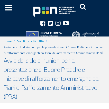
Home
Eventi
,
Novità
,
PRA
Avvio del ciclo di riunioni per la presentazione di Buone Pratiche e iniziative
di rafforzamento emergenti dai Piani di Rafforzamento Amministrativo (PRA)
Avvio del ciclo di riunioni per la
presentazione di Buone Pratiche e
iniziative di rafforzamento emergenti dai
Piani di Rafforzamento Amministrativo
(PRA)