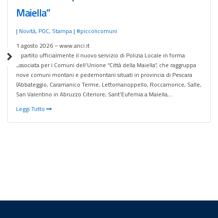
Maiella”
|
Novità
,
POC
,
Stampa
|
#piccolicomuni
1 agosto 2026 – www.anci.it
È partito ufficialmente il nuovo servizio di Polizia Locale in forma
associata per i Comuni dell’Unione “Città della Maiella”, che raggruppa
nove comuni montani e pedemontani situati in provincia di Pescara
(Abbateggio, Caramanico Terme, Lettomanoppello, Roccamorice, Salle,
San Valentino in Abruzzo Citeriore, Sant’Eufemia a Maiella,…
Leggi Tutto