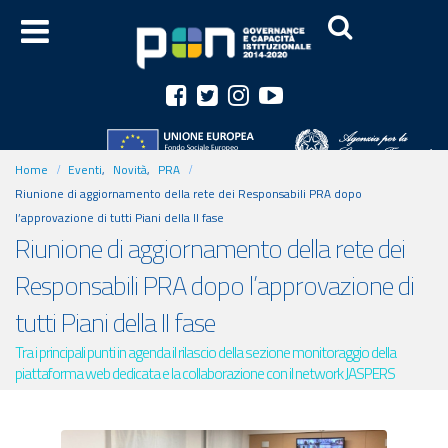
Home
Eventi
,
Novità
,
PRA
Riunione di aggiornamento della rete dei Responsabili PRA dopo
l’approvazione di tutti Piani della II fase
Riunione di aggiornamento della rete dei
Responsabili PRA dopo l’approvazione di
tutti Piani della II fase
Tra i principali punti in agenda il rilascio della sezione monitoraggio della
piattaforma web dedicata e la collaborazione con il network JASPERS