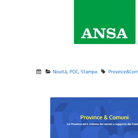
Novità
,
POC
,
Stampa
Province&Com