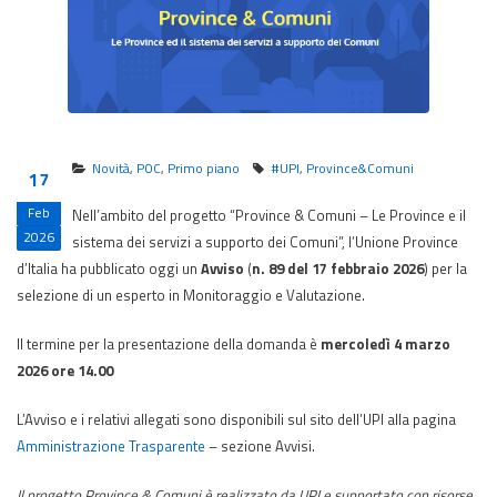
Novità
,
POC
,
Primo piano
#UPI
,
Province&Comuni
17
Feb
Nell’ambito del progetto “Province & Comuni – Le Province e il
2026
sistema dei servizi a supporto dei Comuni”, l’Unione Province
d’Italia ha pubblicato oggi un
Avviso
(
n. 89 del 17 febbraio 2026
) per la
selezione di un esperto in Monitoraggio e Valutazione.
Il termine per la presentazione della domanda è
mercoledì 4 marzo
2026 ore 14.00
L’Avviso e i relativi allegati sono disponibili sul sito dell’UPI alla pagina
Amministrazione Trasparente
– sezione Avvisi.
Il progetto Province & Comuni è realizzato da UPI e supportato con risorse