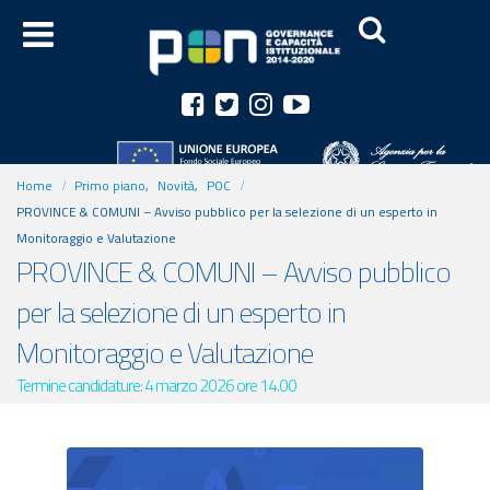
Home
Primo piano
,
Novità
,
POC
PROVINCE & COMUNI – Avviso pubblico per la selezione di un esperto in
Monitoraggio e Valutazione
PROVINCE & COMUNI – Avviso pubblico
per la selezione di un esperto in
Monitoraggio e Valutazione
Termine candidature: 4 marzo 2026 ore 14.00