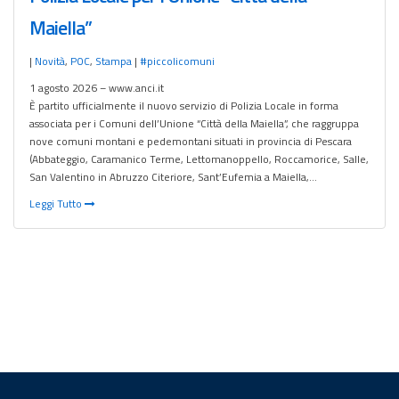
Maiella”
|
Novità
,
POC
,
Stampa
|
#piccolicomuni
1 agosto 2026 – www.anci.it
È partito ufficialmente il nuovo servizio di Polizia Locale in forma
associata per i Comuni dell’Unione “Città della Maiella”, che raggruppa
nove comuni montani e pedemontani situati in provincia di Pescara
(Abbateggio, Caramanico Terme, Lettomanoppello, Roccamorice, Salle,
San Valentino in Abruzzo Citeriore, Sant’Eufemia a Maiella,…
Leggi Tutto