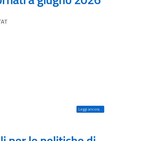
STAT
Leggi ancora...
li per le politiche di