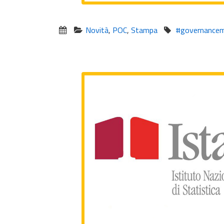
Novità
,
POC
,
Stampa
#governancemu