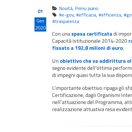
Novità
,
Primo piano
01
#e-gov
,
#efficacia
,
#efficienza
,
#go
Gen
#trasparenza
2020
Con una
spesa certificata
di impor
Capacità Istituzionale 2014-2020
r
fissato a 192,8 milioni di euro
.
Un
obiettivo che va addirittura ol
segno evidente dell’ottima performa
di impegni quasi tutta la sua dispon
L’importante obiettivo ripaga gli sfo
Certificazione, dagli Organismi Interm
nell’attuazione del Programma, atti
realizzazione attuativa resa eviden