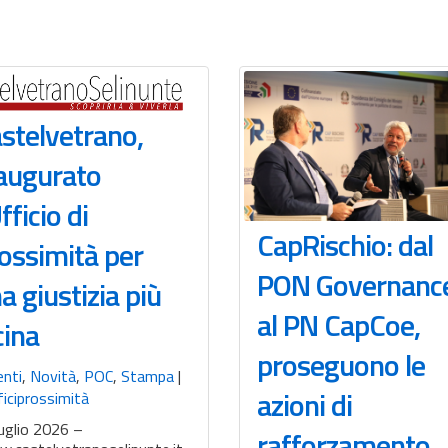
stelvetrano,
augurato
Ufficio di
CapRischio: dal
ossimità per
PON Governanc
a giustizia più
al PN CapCoe,
cina
proseguono le
enti
,
Novità
,
POC
,
Stampa
|
azioni di
iciprossimità
uglio 2026 –
rafforzamento