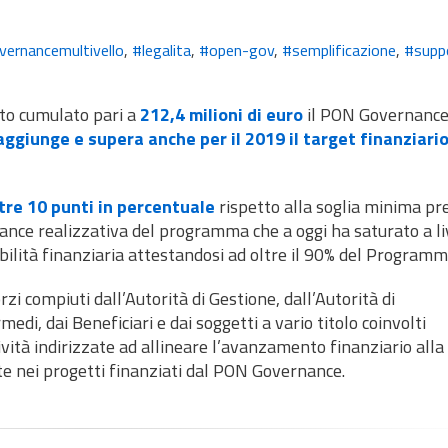
vernancemultivello
,
#legalita
,
#open-gov
,
#semplificazione
,
#supp
to cumulato pari a
212,4 milioni di euro
il PON Governance
aggiunge e supera anche per il 2019 il target finanziari
tre 10 punti in percentuale
rispetto alla soglia minima pre
nce realizzativa del programma che a oggi ha saturato a li
ibilità finanziaria attestandosi ad oltre il 90% del Programm
rzi compiuti dall’Autorità di Gestione, dall’Autorità di
edi, dai Beneficiari e dai soggetti a vario titolo coinvolti
vità indirizzate ad allineare l’avanzamento finanziario alla
te nei progetti finanziati dal PON Governance.