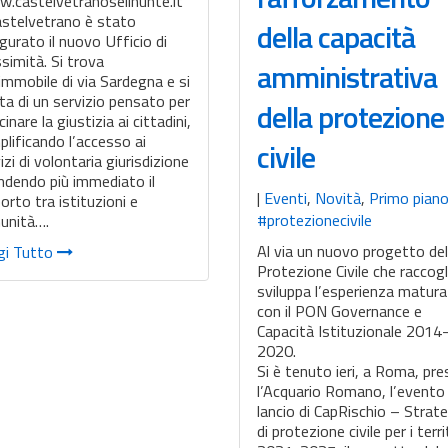
.castelvetranoselinunte.it
astelvetrano è stato
della capacità
gurato il nuovo Ufficio di
simità. Si trova
amministrativa
’immobile di via Sardegna e si
ta di un servizio pensato per
della protezione
cinare la giustizia ai cittadini,
lificando l’accesso ai
civile
izi di volontaria giurisdizione
ndendo più immediato il
|
Eventi
,
Novità
,
Primo pian
orto tra istituzioni e
#protezionecivile
unità….
Al via un nuovo progetto del
gi Tutto
Protezione Civile che raccogl
sviluppa l’esperienza matur
con il PON Governance e
Capacità Istituzionale 2014
2020.
Si è tenuto ieri, a Roma, pr
l’Acquario Romano, l’evento 
lancio di CapRischio – Strat
di protezione civile per i terri