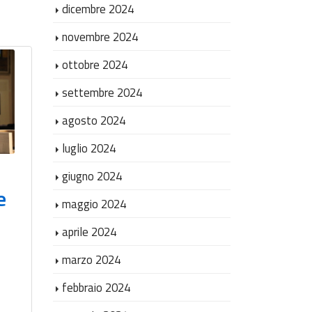
dicembre 2024
novembre 2024
ottobre 2024
settembre 2024
La giustizia è più
agosto 2024
vicina: inaugurato
luglio 2024
a Collemarino
giugno 2024
l’Ufficio di
e
Giusti
maggio 2024
prossimità
con l’
aprile 2024
comunale per la
Pross
marzo 2024
volontaria
Ancon
febbraio 2024
giurisdizione