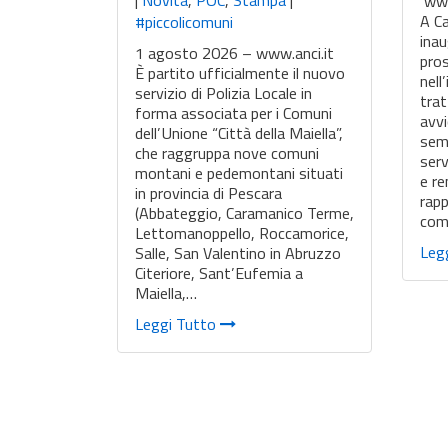
|
Novità
,
POC
,
Stampa
|
www
A C
#piccolicomuni
inau
1 agosto 2026 – www.anci.it
pros
È partito ufficialmente il nuovo
nell
servizio di Polizia Locale in
trat
forma associata per i Comuni
avvi
dell’Unione “Città della Maiella”,
semp
che raggruppa nove comuni
serv
montani e pedemontani situati
e re
in provincia di Pescara
rapp
(Abbateggio, Caramanico Terme,
com
Lettomanoppello, Roccamorice,
Leg
Salle, San Valentino in Abruzzo
Citeriore, Sant’Eufemia a
Maiella,…
Leggi Tutto