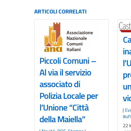
ARTICOLI
CORRELATI
Ca
in
Piccoli Comuni –
l’
Al via il servizio
pr
associato di
un
Polizia Locale per
vi
l’Unione “Città
|
Ev
della Maiella”
#uff
22 l