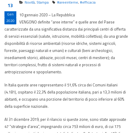
Novità
,
Stampa
#areeinterne
,
#efficacia
13
Gen
10 gennaio 2020 – La Repubblica
2020
VENGONO definite “aree interne” e quelle aree del Paese
caratterizzate da una significativa distanza dai principali centri di offerta
di servizi essenziali (salute, istruzione, mobilità collettiva); da una grande
disponibilità di risorse ambientali (risorse idriche, sistemi agricoli,
foreste, paesaggi naturali e umani) e culturali (beni archeologici,
insediamenti storici, abbazie, piccoli musei, centri di mestiere); da
territori complessi, frutto di sistemi naturali e processi di
antropizzazione e spopolamento.
In Italia queste aree rappresentano il 51,6% circa dei Comuni italiani
(4.181), ospitano il 22,3% della popolazione italiana, pari a 13,3 milioni di
abitanti, e occupano una porzione del territorio di poco inferiore al 60%
della superficie nazionale.
Al 31 dicembre 2019, per il rilancio si queste zone, sono state approvate
47 “strategie d’area”, impegnando circa 753 milioni di euro, di cui 175