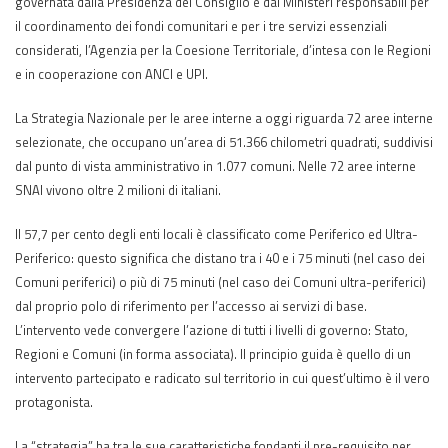
governata dalla Presidenza del Consiglio e dai Ministeri responsabili per
il coordinamento dei fondi comunitari e per i tre servizi essenziali
considerati, l’Agenzia per la Coesione Territoriale, d’intesa con le Regioni
e in cooperazione con ANCI e UPI.
La Strategia Nazionale per le aree interne a oggi riguarda 72 aree interne
selezionate, che occupano un’area di 51.366 chilometri quadrati, suddivisi
dal punto di vista amministrativo in 1.077 comuni. Nelle 72 aree interne
SNAI vivono oltre 2 milioni di italiani.
Il 57,7 per cento degli enti locali è classificato come Periferico ed Ultra-
Periferico: questo significa che distano tra i 40 e i 75 minuti (nel caso dei
Comuni periferici) o più di 75 minuti (nel caso dei Comuni ultra-periferici)
dal proprio polo di riferimento per l’accesso ai servizi di base.
L’intervento vede convergere l’azione di tutti i livelli di governo: Stato,
Regioni e Comuni (in forma associata). Il principio guida è quello di un
intervento partecipato e radicato sul territorio in cui quest’ultimo è il vero
protagonista.
La “strategia” ha tra le sue caratteristiche fondanti il pre-requisito per