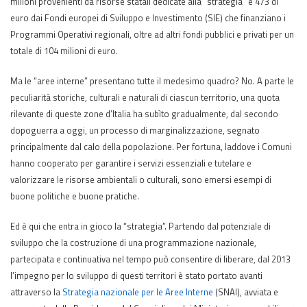
milioni provenienti da risorse statali dedicate alla “strategia” e 473 di
euro dai Fondi europei di Sviluppo e Investimento (SIE) che finanziano i
Programmi Operativi regionali, oltre ad altri fondi pubblici e privati per un
totale di 104 milioni di euro.
Ma le “aree interne” presentano tutte il medesimo quadro? No. A parte le
peculiarità storiche, culturali e naturali di ciascun territorio, una quota
rilevante di queste zone d’Italia ha subìto gradualmente, dal secondo
dopoguerra a oggi, un processo di marginalizzazione, segnato
principalmente dal calo della popolazione. Per fortuna, laddove i Comuni
hanno cooperato per garantire i servizi essenziali e tutelare e
valorizzare le risorse ambientali o culturali, sono emersi esempi di
buone politiche e buone pratiche.
Ed è qui che entra in gioco la “strategia”. Partendo dal potenziale di
sviluppo che la costruzione di una programmazione nazionale,
partecipata e continuativa nel tempo può consentire di liberare, dal 2013
l’impegno per lo sviluppo di questi territori è stato portato avanti
attraverso la
Strategia nazionale per le Aree Interne
(SNAI), avviata e