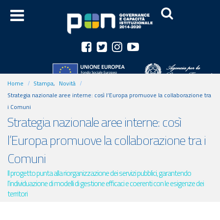
Home
Stampa
,
Novità
Strategia nazionale aree interne: così l’Europa promuove la collaborazione tra
i Comuni
Strategia nazionale aree interne: così
l’Europa promuove la collaborazione tra i
Comuni
Il progetto punta alla riorganizzazione dei servizi pubblici, garantendo
l'individuazione di modelli di gestione efficaci e coerenti con le esigenze dei
territori