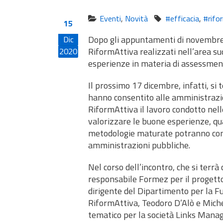
Eventi
,
Novità
#efficacia
,
#rifo
15
Dopo gli appuntamenti di novembre e 
Dic
RiformAttiva realizzati nell’area su
2020
esperienze in materia di assessment
Il prossimo 17 dicembre, infatti, si 
hanno consentito alle amministrazio
RiformAttiva il lavoro condotto nel
valorizzare le buone esperienze, quan
metodologie maturate potranno cont
amministrazioni pubbliche.
Nel corso dell’incontro, che si terrà
responsabile Formez per il progett
dirigente del Dipartimento per la 
RiformAttiva, Teodoro D’Alò e Mich
tematico per la società Links Manag