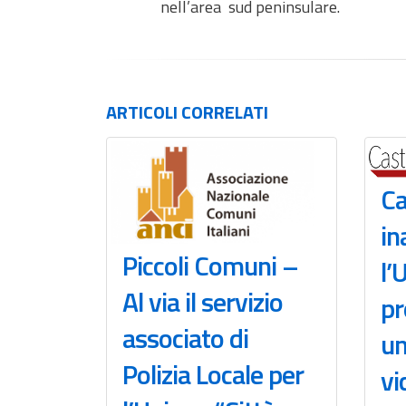
nell’area sud peninsulare.
ARTICOLI
CORRELATI
Ca
in
Piccoli Comuni –
l’
Al via il servizio
pr
associato di
un
Polizia Locale per
vi