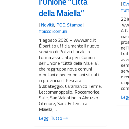
l’Unione “Città
|
Ev
della Maiella”
#uff
22 l
|
Novità
,
POC
,
Stampa
|
www
A C
#piccolicomuni
inau
1 agosto 2026 – www.anci.it
pros
È partito ufficialmente il nuovo
nell
servizio di Polizia Locale in
trat
forma associata per i Comuni
avvi
dell’Unione “Città della Maiella”,
semp
che raggruppa nove comuni
serv
montani e pedemontani situati
e re
in provincia di Pescara
rapp
(Abbateggio, Caramanico Terme,
com
Lettomanoppello, Roccamorice,
Leg
Salle, San Valentino in Abruzzo
Citeriore, Sant’Eufemia a
Maiella,…
Leggi Tutto