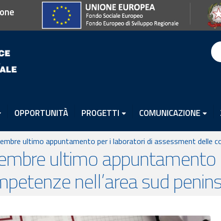
ione
OPPORTUNITÀ
PROGETTI
COMUNICAZIONE
icembre ultimo appuntamento per i laboratori di assessment delle c
icembre ultimo appuntamento pe
petenze nell’area sud penins