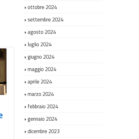
ottobre 2024
settembre 2024
agosto 2024
luglio 2024
giugno 2024
maggio 2024
La giustizia è più
aprile 2024
vicina: inaugurato
marzo 2024
a Collemarino
febbraio 2024
l’Ufficio di
e
Giusti
gennaio 2024
prossimità
con l’
dicembre 2023
comunale per la