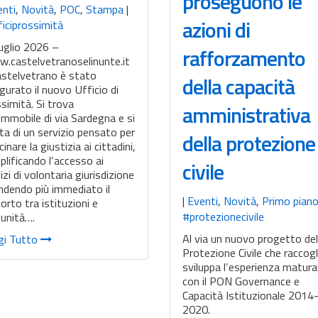
proseguono le
enti
,
Novità
,
POC
,
Stampa
|
azioni di
iciprossimità
uglio 2026 –
rafforzamento
.castelvetranoselinunte.it
astelvetrano è stato
della capacità
gurato il nuovo Ufficio di
simità. Si trova
amministrativa
’immobile di via Sardegna e si
ta di un servizio pensato per
della protezione
cinare la giustizia ai cittadini,
lificando l’accesso ai
civile
izi di volontaria giurisdizione
ndendo più immediato il
|
Eventi
,
Novità
,
Primo pian
orto tra istituzioni e
#protezionecivile
unità….
Al via un nuovo progetto del
gi Tutto
Protezione Civile che raccogl
sviluppa l’esperienza matur
con il PON Governance e
Capacità Istituzionale 2014
2020.