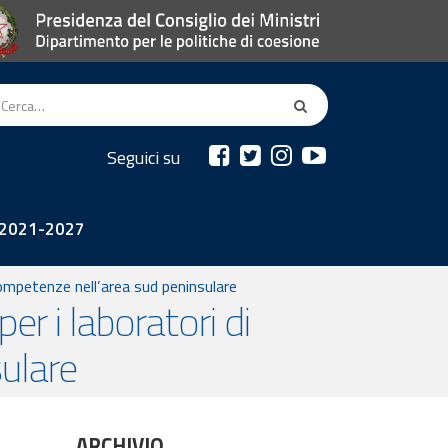
Seguici su
2021-2027
ompetenze nell’area sud peninsulare
r i laboratori di
ulare
ARCHIVIO