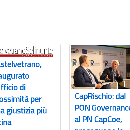
stelvetrano,
augurato
Ufficio di
CapRischio: dal
ossimità per
PON Governanc
a giustizia più
al PN CapCoe,
cina