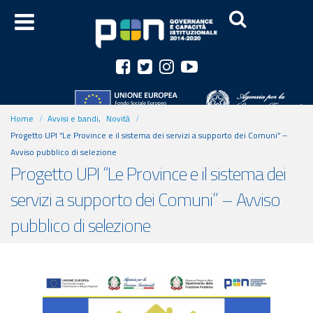
Home
Avvisi e bandi
,
Novità
Progetto UPI “Le Province e il sistema dei servizi a supporto dei Comuni” –
Avviso pubblico di selezione
Progetto UPI “Le Province e il sistema dei
servizi a supporto dei Comuni” – Avviso
pubblico di selezione