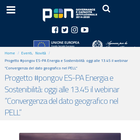
Home
Eventi
,
Novità
Progetto #pongov ES-PA Energia e Sostenibilità: oggi alle 13.45 il webinar
“Convergenza del dato geografico nel PELL”
Progetto #pongov ES-PA Energia e
Sostenibilità: oggi alle 13.45 il webinar
“Convergenza del dato geografico nel
PELL”