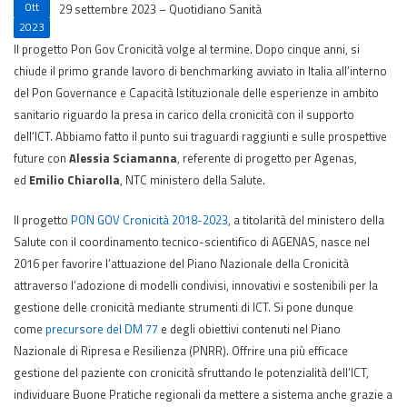
Ott
29 settembre 2023 – Quotidiano Sanità
2023
Il progetto Pon Gov Cronicità volge al termine. Dopo cinque anni, si
chiude il primo grande lavoro di benchmarking avviato in Italia all’interno
del Pon Governance e Capacità Istituzionale delle esperienze in ambito
sanitario riguardo la presa in carico della cronicità con il supporto
dell’ICT. Abbiamo fatto il punto sui traguardi raggiunti e sulle prospettive
future con
Alessia Sciamanna
, referente di progetto per Agenas,
ed
Emilio Chiarolla
, NTC ministero della Salute.
Il progetto
PON GOV Cronicità 2018-2023
, a titolarità del ministero della
Salute con il coordinamento tecnico-scientifico di AGENAS, nasce nel
2016 per favorire l’attuazione del Piano Nazionale della Cronicità
attraverso l’adozione di modelli condivisi, innovativi e sostenibili per la
gestione delle cronicità mediante strumenti di ICT. Si pone dunque
come
precursore del DM 77
e degli obiettivi contenuti nel Piano
Nazionale di Ripresa e Resilienza (PNRR). Offrire una più efficace
gestione del paziente con cronicità sfruttando le potenzialità dell’ICT,
individuare Buone Pratiche regionali da mettere a sistema anche grazie a