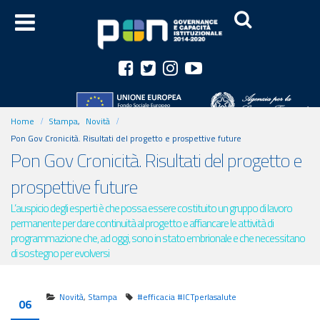
Home
Stampa
,
Novità
Pon Gov Cronicità. Risultati del progetto e prospettive future
Pon Gov Cronicità. Risultati del progetto e
prospettive future
L’auspicio degli esperti è che possa essere costituito un gruppo di lavoro
permanente per dare continuità al progetto e affiancare le attività di
programmazione che, ad oggi, sono in stato embrionale e che necessitano
di sostegno per evolversi
Novità
,
Stampa
#efficacia #ICTperlasalute
06