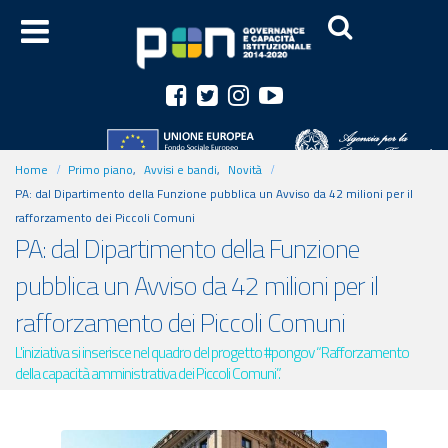
Home
Primo piano
,
Avvisi e bandi
,
Novità
PA: dal Dipartimento della Funzione pubblica un Avviso da 42 milioni per il
rafforzamento dei Piccoli Comuni
PA: dal Dipartimento della Funzione
pubblica un Avviso da 42 milioni per il
rafforzamento dei Piccoli Comuni
L'iniziativa si inserisce nel quadro del progetto #pongov “Rafforzamento
della capacità amministrativa dei Piccoli Comuni”.