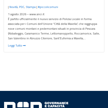
|
Novità
,
POC
,
Stampa
|
#piccolicomuni
1 agosto 2026 – www.anci.it
È partito ufficialmente il nuovo servizio di Polizia Locale in forma
associata per i Comuni dell’Unione “Città della Maiella”, che raggruppa
nove comuni montani e pedemontani situati in provincia di Pescara
(Abbateggio, Caramanico Terme, Lettomanoppello, Roccamorice, Salle,
San Valentino in Abruzzo Citeriore, Sant’Eufemia a Maiella,…
Leggi Tutto