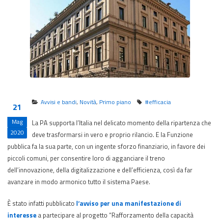
Avvisi e bandi
,
Novità
,
Primo piano
#efficacia
21
Mag
La PA supporta l’Italia nel delicato momento della ripartenza che
2020
deve trasformarsi in vero e proprio rilancio. E la Funzione
pubblica fa la sua parte, con un ingente sforzo finanziario, in favore dei
piccoli comuni, per consentire loro di agganciare il treno
dell’innovazione, della digitalizzazione e dell’efficienza, così da far
avanzare in modo armonico tutto il sistema Paese.
È stato infatti pubblicato
l’avviso per una manifestazione di
interesse
a partecipare al progetto “Rafforzamento della capacità