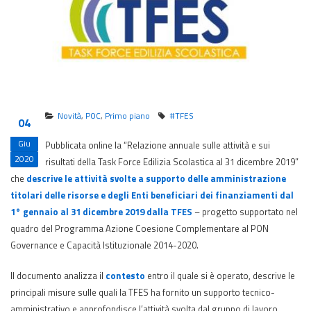
Novità
,
POC
,
Primo piano
#TFES
04
Giu
Pubblicata online la “Relazione annuale sulle attività e sui
2020
risultati della Task Force Edilizia Scolastica al 31 dicembre 2019”
che
descrive le attività svolte a supporto delle amministrazione
titolari delle risorse e degli Enti beneficiari dei finanziamenti dal
1° gennaio al 31 dicembre 2019 dalla TFES
– progetto supportato nel
quadro del Programma Azione Coesione Complementare al PON
Governance e Capacità Istituzionale 2014-2020.
Il documento analizza il
contesto
entro il quale si è operato, descrive le
principali misure sulle quali la TFES ha fornito un supporto tecnico-
amministrativo e approfondisce l’attività svolta dal gruppo di lavoro