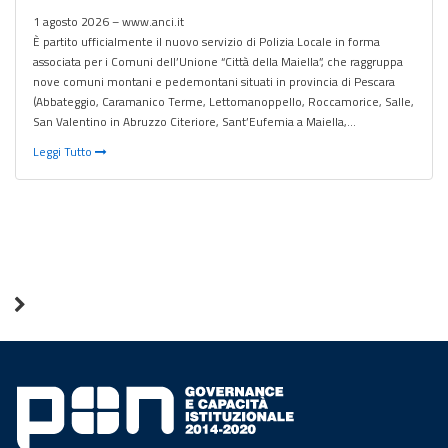
1 agosto 2026 – www.anci.it
È partito ufficialmente il nuovo servizio di Polizia Locale in forma
associata per i Comuni dell’Unione “Città della Maiella”, che raggruppa
nove comuni montani e pedemontani situati in provincia di Pescara
(Abbateggio, Caramanico Terme, Lettomanoppello, Roccamorice, Salle,
San Valentino in Abruzzo Citeriore, Sant’Eufemia a Maiella,…
Leggi Tutto