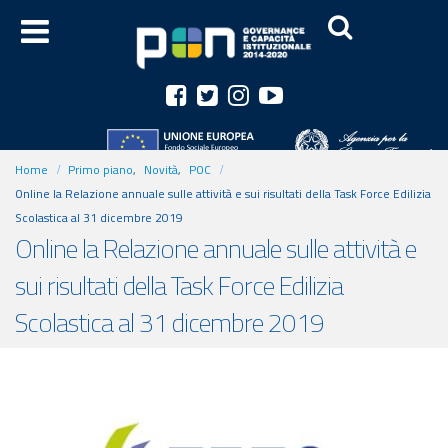
Home
Primo piano
,
Novità
,
POC
Online la Relazione annuale sulle attività e sui risultati della Task Force Edilizia
Scolastica al 31 dicembre 2019
Online la Relazione annuale sulle attività e
sui risultati della Task Force Edilizia
Scolastica al 31 dicembre 2019