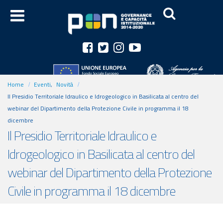
Home
Eventi
,
Novità
Il Presidio Territoriale Idraulico e Idrogeologico in Basilicata al centro del
webinar del Dipartimento della Protezione Civile in programma il 18
dicembre
Il Presidio Territoriale Idraulico e
Idrogeologico in Basilicata al centro del
webinar del Dipartimento della Protezione
Civile in programma il 18 dicembre