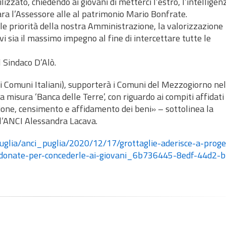
izzato, chiedendo ai giovani di metterci l’estro, l’intelligen
iara l’Assessore alle al patrimonio Mario Bonfrate.
 le priorità della nostra Amministrazione, la valorizzazione
vi sia il massimo impegno al fine di intercettare tutte le
l Sindaco D’Alò.
i Comuni Italiani), supporterà i Comuni del Mezzogiorno nel
a misura ‘Banca delle Terre’, con riguardo ai compiti affidati
ione, censimento e affidamento dei beni» – sottolinea la
 l’ANCI Alessandra Lacava.
uglia/anci_puglia/2020/12/17/grottaglie-aderisce-a-proge
andonate-per-concederle-ai-giovani_6b736445-8edf-44d2-