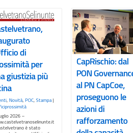
stelvetrano,
augurato
Ufficio di
CapRischio: dal
ossimità per
PON Governanc
a giustizia più
al PN CapCoe,
cina
proseguono le
enti
,
Novità
,
POC
,
Stampa
|
azioni di
iciprossimità
uglio 2026 –
rafforzamento
.castelvetranoselinunte.it
astelvetrano è stato
della capacità