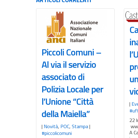
Ca
in
Piccoli Comuni –
l’
Al via il servizio
pr
associato di
un
Polizia Locale per
vi
l’Unione “Città
|
Ev
della Maiella”
#uff
22 l
|
Novità
,
POC
,
Stampa
|
www
A C
#piccolicomuni