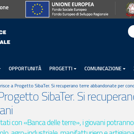
ione
OPPORTUNITÀ
PROGETTI
COMUNICAZIONE
risce a Progetto SibaTer. Si recuperano terre abbandonate per conc
 Progetto SibaTer. Si recuper
ani
ati con «Banca delle terre», i giovani potranno
colo, agro-industriale, manifatturiero e artigiana