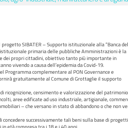
al progetto SIBATER – Supporto istituzionale alla “Banca del
istituzionale primaria delle pubbliche Amministrazioni è la
 dei propri cittadini, obiettivo tanto più importante in
 stanno vivendo a causa dell’epidemia da Covid-19.
to del Programma complementare al PON Governance e
ornirà gratuitamente al Comune di Grottaglie il supporto
à di ricognizione, censimento e valorizzazione del patrimonio
olti, aree edificate ad uso industriale, artigianale, commerc
 immobiliari – che versano in stato di abbandono o che non 
 di concedere successivamente tali beni sulla base di progetti
 in età compresa tra i 18 e i 40 anni.