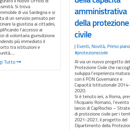
gurato il nuovo Ufficio di
simità. Si trova
amministrativa
’immobile di via Sardegna e si
ta di un servizio pensato per
della protezione
cinare la giustizia ai cittadini,
lificando l’accesso ai
civile
izi di volontaria giurisdizione
ndendo più immediato il
|
Eventi
,
Novità
,
Primo pian
orto tra istituzioni e
#protezionecivile
unità….
Al via un nuovo progetto del
gi Tutto
Protezione Civile che raccogl
sviluppa l’esperienza matur
con il PON Governance e
Capacità Istituzionale 2014
2020.
Si è tenuto ieri, a Roma, pr
l’Acquario Romano, l’evento 
lancio di CapRischio – Strat
di protezione civile per i terri
2021-2027, il progetto del
Dipartimento della Protezi