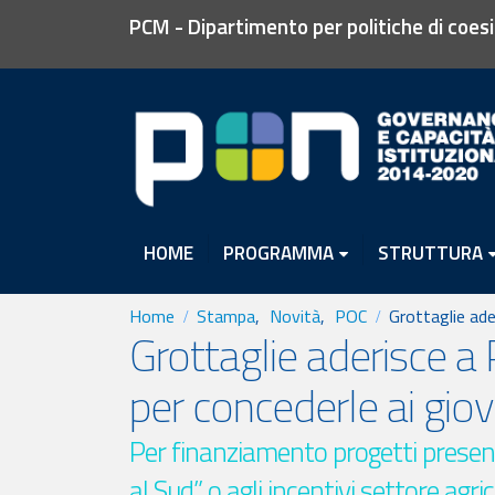
PCM - Dipartimento per politiche di coes
HOME
PROGRAMMA
STRUTTURA
Home
Stampa
,
Novità
,
POC
Grottaglie ade
Grottaglie aderisce a
per concederle ai giov
Per finanziamento progetti present
al Sud” o agli incentivi settore agri