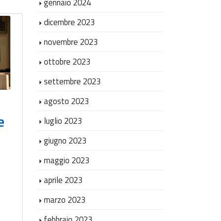
gennaio 2024
dicembre 2023
novembre 2023
La giustizia è più
ottobre 2023
vicina: inaugurato
settembre 2023
a Collemarino
agosto 2023
l’Ufficio di
e
luglio 2023
Giusti
prossimità
giugno 2023
con l’
comunale per la
maggio 2023
Pross
volontaria
aprile 2023
Ancon
giurisdizione
marzo 2023
volon
|
Novità
,
POC
,
Stampa
|
febbraio 2023