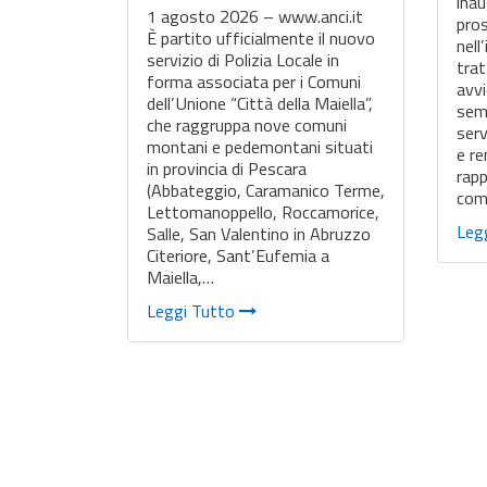
inau
1 agosto 2026 – www.anci.it
pros
È partito ufficialmente il nuovo
nell
servizio di Polizia Locale in
trat
forma associata per i Comuni
avvi
dell’Unione “Città della Maiella”,
semp
che raggruppa nove comuni
serv
montani e pedemontani situati
e re
in provincia di Pescara
rapp
(Abbateggio, Caramanico Terme,
com
Lettomanoppello, Roccamorice,
Leg
Salle, San Valentino in Abruzzo
Citeriore, Sant’Eufemia a
Maiella,…
Leggi Tutto