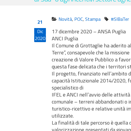
Novità
,
POC
,
Stampa
#SIBaTer
21
17 dicembre 2020 – ANSA Puglia
Dic
ANCI Puglia
2020
Il Comune di Grottaglie ha aderito 
Terre”, consapevole che la missione 
creazione di Valore Pubblico a favore
questa fase delicata che i territori
Il progetto, finanziato nell’ambi
capacità Istituzionale 2014/2020, f
specialistico di
IFEL e ANCI nell’avvio delle attivit
comunale – terreni abbandonati o inc
turistico-ricettivo e relative unità
utilizzate.
La finalità di tale percorso è quella
valorizzazione presentati da giovani