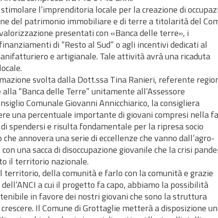
 di stimolare l’imprenditoria locale per la creazione di occupa
one del patrimonio immobiliare e di terre a titolarità del Co
 valorizzazione presentati con «Banca delle terre», i
inanziamenti di “Resto al Sud” o agli incentivi dedicati al
anifatturiero e artigianale. Tale attività avrà una ricaduta
locale.
nimazione svolta dalla Dott.ssa Tina Ranieri, referente regio
 alla “Banca delle Terre” unitamente all’Assessore
nsiglio Comunale Giovanni Annicchiarico, la consigliera
re una percentuale importante di giovani compresi nella fa
 di spendersi e risulta fondamentale per la ripresa socio
o che annovera una serie di eccellenze che vanno dall’agro-
con una sacca di disoccupazione giovanile che la crisi pand
 il territorio nazionale.
territorio, della comunità e farlo con la comunità e grazie
dell’ANCI a cui il progetto fa capo, abbiamo la possibilità
tenibile in favore dei nostri giovani che sono la struttura
e crescere. Il Comune di Grottaglie metterà a disposizione u