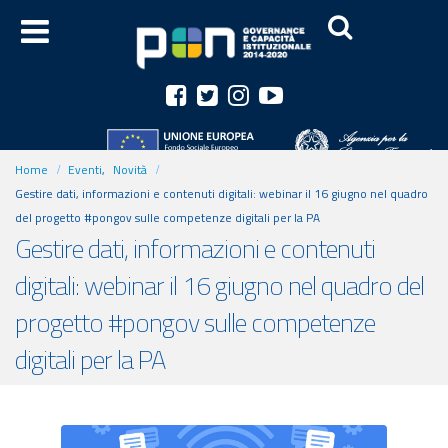
Home
Eventi
,
Novità
Gestire dati, informazioni e contenuti digitali: webinar il 16 giugno nel quadro
del progetto #pongov sulle competenze digitali per la PA
Gestire dati, informazioni e contenuti
digitali: webinar il 16 giugno nel quadro del
progetto #pongov sulle competenze
digitali per la PA