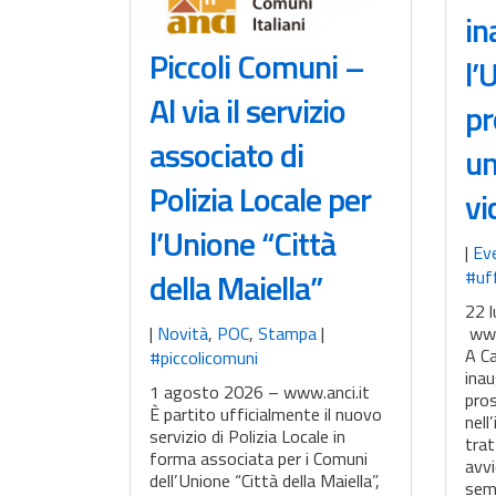
in
Piccoli Comuni –
l’
Al via il servizio
pr
associato di
un
Polizia Locale per
vi
l’Unione “Città
|
Ev
della Maiella”
#uff
22 l
|
Novità
,
POC
,
Stampa
|
www
A C
#piccolicomuni
inau
1 agosto 2026 – www.anci.it
pros
È partito ufficialmente il nuovo
nell
servizio di Polizia Locale in
trat
forma associata per i Comuni
avvi
dell’Unione “Città della Maiella”,
semp