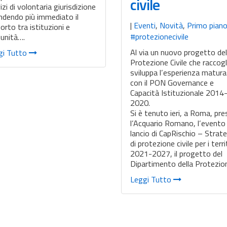
civile
izi di volontaria giurisdizione
ndendo più immediato il
|
Eventi
,
Novità
,
Primo pian
orto tra istituzioni e
#protezionecivile
unità….
Al via un nuovo progetto del
gi Tutto
Protezione Civile che raccogl
sviluppa l’esperienza matur
con il PON Governance e
Capacità Istituzionale 2014
2020.
Si è tenuto ieri, a Roma, pr
l’Acquario Romano, l’evento 
lancio di CapRischio – Strat
di protezione civile per i terri
2021-2027, il progetto del
Dipartimento della Protezi
Leggi Tutto