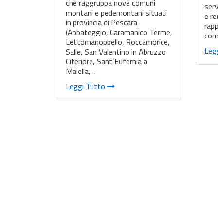
che raggruppa nove comuni
serv
montani e pedemontani situati
e re
in provincia di Pescara
rapp
(Abbateggio, Caramanico Terme,
com
Lettomanoppello, Roccamorice,
Leg
Salle, San Valentino in Abruzzo
Citeriore, Sant’Eufemia a
Maiella,…
Leggi Tutto