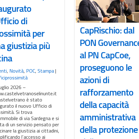
augurato
Ufficio di
CapRischio: dal
ossimità per
PON Governanc
a giustizia più
al PN CapCoe,
cina
proseguono le
enti
,
Novità
,
POC
,
Stampa
|
azioni di
iciprossimità
uglio 2026 –
rafforzamento
.castelvetranoselinunte.it
astelvetrano è stato
della capacità
gurato il nuovo Ufficio di
simità. Si trova
amministrativa
’immobile di via Sardegna e si
ta di un servizio pensato per
della protezione
cinare la giustizia ai cittadini,
lificando l’accesso ai