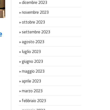
La giustizia è più
dicembre 2023
vicina: inaugurato
novembre 2023
a Collemarino
ottobre 2023
l’Ufficio di
e
settembre 2023
Giusti
prossimità
agosto 2023
con l’
comunale per la
luglio 2023
Pross
volontaria
giugno 2023
Ancon
giurisdizione
maggio 2023
volon
|
Novità
,
POC
,
Stampa
|
aprile 2023
giuris
#ufficiprossimità
marzo 2023
14 luglio 2026 – vivereancona.it
|
Novità
,
Un nuovo servizio gratuito sul
febbraio 2023
#ufficipro
territorio per supportare i
cittadini nelle pratiche di
14 luglio