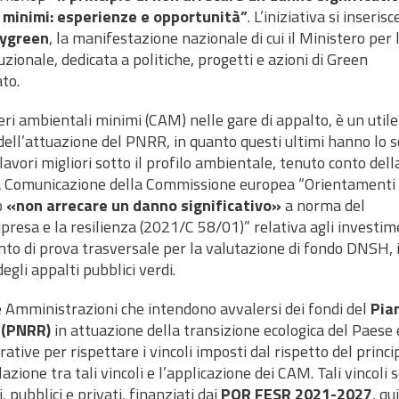
i minimi: esperienze e opportunità”
. L’iniziativa si inserisc
ygreen
, la manifestazione nazionale di cui il Ministero per 
uzionale, dedicata a politiche, progetti e azioni di Green
to.
eri ambientali minimi (CAM) nelle gare di appalto, è un utile
dell’attuazione del PNRR, in quanto questi ultimi hanno lo 
 i lavori migliori sotto il profilo ambientale, tenuto conto dell
. La Comunicazione della Commissione europea “Orientamenti
o
«non arrecare un danno significativo»
a norma del
ipresa e la resilienza (2021/C 58/01)” relativa agli investim
ento di prova trasversale per la valutazione di fondo DNSH, i
degli appalti pubblici verdi.
he Amministrazioni che intendono avvalersi dei fondi del
Pia
 (PNRR)
in attuazione della transizione ecologica del Paese 
rative per rispettare i vincoli imposti dal rispetto del princi
one tra tali vincoli e l’applicazione dei CAM. Tali vincoli 
, pubblici e privati, finanziati dai
POR FESR 2021-2027
, qu