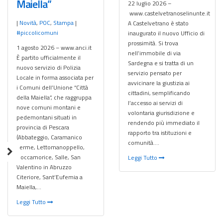
Maiella”
22 luglio 2026 –
www.castelvetranoselinunte.it
|
Novità
,
POC
,
Stampa
|
A Castelvetrano è stato
#piccolicomuni
inaugurato il nuovo Ufficio di
prossimità. Si trova
1 agosto 2026 – www.anci.it
nell’immobile di via
È partito ufficialmente il
Sardegna e si tratta di un
nuovo servizio di Polizia
servizio pensato per
Locale in forma associata per
avvicinare la giustizia ai
i Comuni dell’Unione “Città
cittadini, semplificando
della Maiella”, che raggruppa
l’accesso ai servizi di
nove comuni montani e
volontaria giurisdizione e
pedemontani situati in
rendendo più immediato il
provincia di Pescara
rapporto tra istituzioni e
(Abbateggio, Caramanico
comunità….
Terme, Lettomanoppello,
Roccamorice, Salle, San
Leggi Tutto
Valentino in Abruzzo
Citeriore, Sant’Eufemia a
Maiella,…
Leggi Tutto