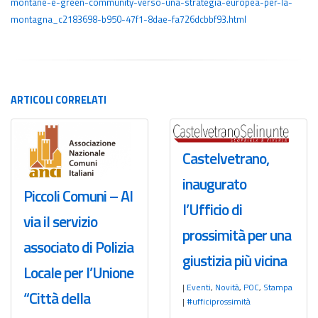
montane-e-green-community-verso-una-strategia-europea-per-la-
montagna_c2183698-b950-47f1-8dae-fa726dcbbf93.html
ARTICOLI
CORRELATI
Castelvetrano,
inaugurato
Piccoli Comuni – Al
l’Ufficio di
via il servizio
prossimità per una
associato di Polizia
giustizia più vicina
Locale per l’Unione
|
Eventi
,
Novità
,
POC
,
Stampa
“Città della
|
#ufficiprossimità