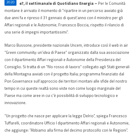
2020
e7, il settimanale di Quotidiano Energia –
Per le Comunità
montane è arrivato il momento di “ripartire in un percorso avviato già
due anni fa e ripreso il 31 gennaio di quest’anno con il ministro per gli
Affari regionali e le Autonomie, Francesco Boccia, rispetto il rilancio di
una serie di impegni importantissimi“.
Marco Bussone, presidente nazionale Uncem, introduce così il web in air
“Green community: un’idea di Paese” organizzato dalla sua associazione
con il dipartimento Affari regionali e Autonomie della Presidenza del
Consiglio. Si tratta di un “filo rosso di lavoro” collegato agli Stati generali
della Montagna avviati con il progetto Italia; programma finanziato dal
Pon Governance sull’approccio dei territori montani alle sfide del nostro
tempo in cui queste realtà sono viste non come luogo marginale del
Paese ma come aree in cui c’è possibilità di sviluppo tecnologico e
innovazione.
“Un progetto che nasce per applicare la legge Delrio”, spiega Francesco
Tuffarelli, coordinatore Ufficio I dipartimento Affari regionali e Autonomie,
che aggiunge: “Abbiamo alla firma del decimo protocollo con le Regioni”.