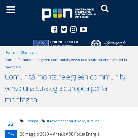
Home
Stampa
Comunità montane e green community verso una strategia europea per la
montagna
Comunità montane e green community
verso una strategia europea per la
montagna
Stampa
#governancemultivello
,
#italiae
22
Mag
20 maggio 2020 – Ansa.it A&E Focus Energia