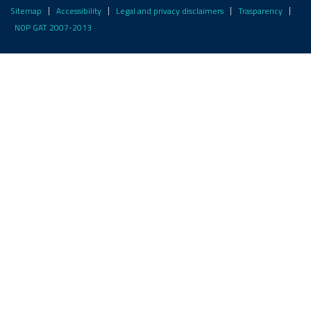
Sitemap
Accessibility
Legal and privacy disclaimers
Trasparency
NOP GAT 2007-2013