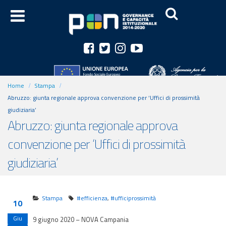
Home
Stampa
Abruzzo: giunta regionale approva convenzione per ‘Uffici di prossimità
giudiziaria’
Abruzzo: giunta regionale approva
convenzione per ‘Uffici di prossimità
giudiziaria’
Stampa
#efficienza
,
#ufficiprossimità
10
Giu
9 giugno 2020 – NOVA Campania