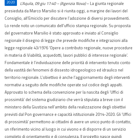
2020
L’Aquila, 09 giu 17:40 – (Agenzia Nova)
– La giunta regionale
presieduta da Marco Marsilio si è riunita oggi, a margine dei lavori del
Consiglio, all’Emiciclo per discutere l’adozione di diversi provvedimenti.
Lo rende noto un comunicato dell’ufficio stampa regionale. Su proposta
del governatore Marsilio è stato approvato e inviato al Consiglio
regionale il disegno di legge che prevede modifiche e integrazioni alla
legge regionale 43/1976 ‘Opere a contributo regionale, nuove procedure
in materia di Viabilità, acquedotti, lavori pubblici di interesse regionale’.
Fondamentale è l’individuazione delle priorità di intervento tenuto conto
della vastità dei fenomeni di dissesto idrogeologico ed idraulico nel
territorio regionale. L’obiettivo è anche l’aggiornamento degli interventi
normativi a seguito delle modifiche operate sul codice degli appalti.
Approvato lo schema della convenzione per la nascita degli ‘Uffici di
prossimità’ del sistema giudiziario che verrà stipulata a breve con il
ministero della Giustizia nell’ambito della realizzazione degli obiettivi
previsti dal Pon governance e capacità istituzionale 2014-2020. Gli ‘Uffici
di prossimità’ permettono ai cittadini di avere un unico punto di contatto,
un riferimento vicino al luogo in cui vivono e di disporre di un servizio
completo di orientamento e di consulenza. Il progetto nasce quindi