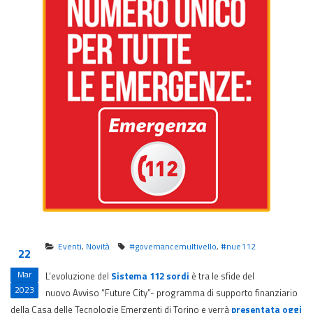
Eventi
,
Novità
#governancemultivello
,
#nue112
22
Mar
L’evoluzione del
Sistema 112 sordi
è tra le sfide del
2023
nuovo Avviso “Future City”- programma di supporto finanziario
della Casa delle Tecnologie Emergenti di Torino e verrà
presentata oggi