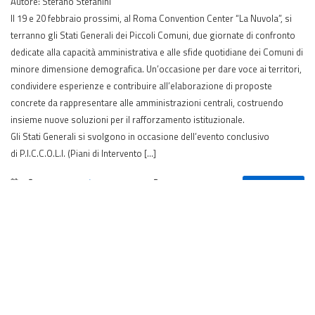
Autore: Stefano Stefanini
Il 19 e 20 febbraio prossimi, al Roma Convention Center “La Nuvola”, si
terranno gli Stati Generali dei Piccoli Comuni, due giornate di confronto
dedicate alla capacità amministrativa e alle sfide quotidiane dei Comuni di
minore dimensione demografica. Un’occasione per dare voce ai territori,
condividere esperienze e contribuire all’elaborazione di proposte
concrete da rappresentare alle amministrazioni centrali, costruendo
insieme nuove soluzioni per il rafforzamento istituzionale.
Gli Stati Generali si svolgono in occasione dell’evento conclusivo
di P.I.C.C.O.L.I. (Piani di Intervento […]
Eventi
,
Novità
,
POC
,
Stampa
#piccolicomuni
Leggi ancora...
A Roma gli Stati generali dei Piccoli
Comuni il 19 e 20 febbraio
12 febbraio 2026 – trmtv.it