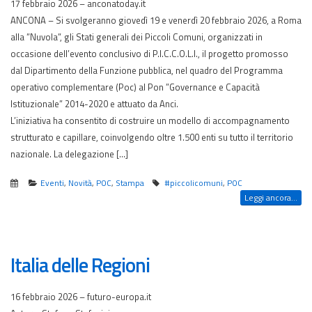
17 febbraio 2026 – anconatoday.it
ANCONA – Si svolgeranno giovedì 19 e venerdì 20 febbraio 2026, a Roma
alla ”Nuvola”, gli Stati generali dei Piccoli Comuni, organizzati in
occasione dell’evento conclusivo di P.I.C.C.O.L.I., il progetto promosso
dal Dipartimento della Funzione pubblica, nel quadro del Programma
operativo complementare (Poc) al Pon ”Governance e Capacità
Istituzionale” 2014-2020 e attuato da Anci.
L’iniziativa ha consentito di costruire un modello di accompagnamento
strutturato e capillare, coinvolgendo oltre 1.500 enti su tutto il territorio
nazionale. La delegazione […]
Eventi
,
Novità
,
POC
,
Stampa
#piccolicomuni
,
POC
Leggi ancora...
Italia delle Regioni
16 febbraio 2026 – futuro-europa.it