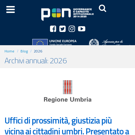
Home
Blog
2026
Archivi annuali: 2026
Uffici di prossimità, giustizia più
vicina ai cittadini umbri. Presentato a