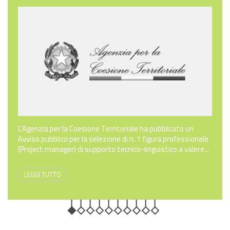
L’Agenzia per la Coesione Territoriale ha pubblicato un
Avviso pubblico per la selezione di n. 1 figura professionale
(Project manager) di supporto tecnico-linguistico a valere...
LEGGI TUTTO