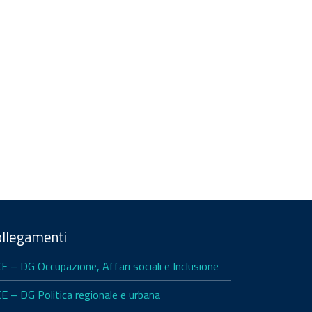
ollegamenti
CE – DG Occupazione, Affari sociali e Inclusione
CE – DG Politica regionale e urbana