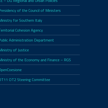
CE – DG Regional and Urban Policies
Presidency of the Council of Ministers
Ministry for Southern Italy
Territorial Cohesion Agency
Public Administration Department
Ministry of Justice
Ministry of the Economy and Finance – RGS
OpenCoesione
OT11 OT2 Steering Committee