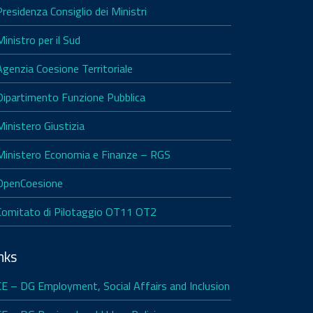
Presidenza Consiglio dei Ministri
Ministro per il Sud
Agenzia Coesione Territoriale
Dipartimento Funzione Pubblica
Ministero Giustizia
Ministero Economia e Finanze – RGS
OpenCoesione
Comitato di Pilotaggio OT11 OT2
nks
CE – DG Employment, Social Affairs and Inclusion